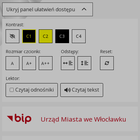
Ukryj panel ułatwień dostępu
Kontrast:
C1
C2
C3
C4
Zmień kontrast na domyślny
Rozmiar czcionki:
Odstępy:
Reset:
A
A+
A++
Zmień odstęp między literami
Zmień interlinię i margines
Przywróć ustawi
Lektor:
Czytaj odnośniki
Czytaj tekst
Urząd Miasta we Włocławku