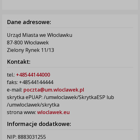
Dane adresowe:
Urząd Miasta we Włocławku
87-800 Włocławek
Zielony Rynek 11/13
Kontakt:
tel.:
+48544144000
faks: +48544144444
e-mail:
poczta@um.wloclawek.pl
skrytka ePUAP: /umwloclawek/SkrytkaESP lub
/umwloclawek/skrytka
strona www:
wloclawek.eu
Informacje dodatkowe:
NIP: 8883031255