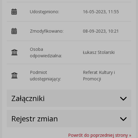
Udostępniono:
16-05-2023, 11:55
Zmodyfikowano:
08-09-2023, 10:21
p
Osoba
Łukasz Stolarski
odpowiedzialna:
Podmiot
Referat Kultury i
O
udostępniający:
Promocji
Załączniki
Rejestr zmian
Powrót do poprzedniej strony »