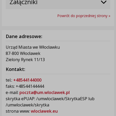
Załączniki
Powrót do poprzedniej strony »
Dane adresowe:
Urząd Miasta we Włocławku
87-800 Włocławek
Zielony Rynek 11/13
Kontakt:
tel.:
+48544144000
faks: +48544144444
e-mail:
poczta@um.wloclawek.pl
skrytka ePUAP: /umwloclawek/SkrytkaESP lub
/umwloclawek/skrytka
strona www:
wloclawek.eu