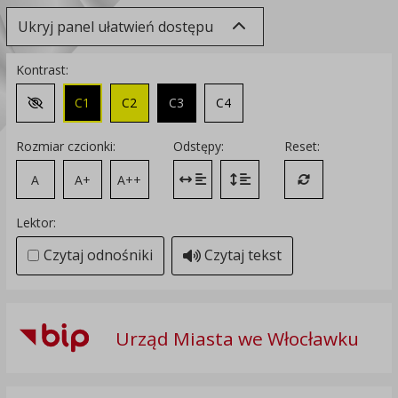
Ukryj panel ułatwień dostępu
Kontrast:
C1
C2
C3
C4
Zmień kontrast na domyślny
Rozmiar czcionki:
Odstępy:
Reset:
A
A+
A++
Zmień odstęp między literami
Zmień interlinię i margines
Przywróć ustawi
Lektor:
Czytaj odnośniki
Czytaj tekst
Urząd Miasta we Włocławku