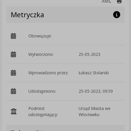
Druk
XML
Metryczka
Obowiązuje:
d
Wytworzono:
25-05-2023
p
Wprowadzono przez:
Łukasz Stolarski
Udostępniono:
25-05-2023, 09:59
Podmiot
Urząd Miasta we
O
udostępniający:
Włocławku