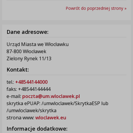
Powrót do poprzedniej strony »
Dane adresowe:
Urząd Miasta we Włocławku
87-800 Włocławek
Zielony Rynek 11/13
Kontakt:
tel.:
+48544144000
faks: +48544144444
e-mail:
poczta@um.wloclawek.pl
skrytka ePUAP: /umwloclawek/SkrytkaESP lub
/umwloclawek/skrytka
strona www:
wloclawek.eu
Informacje dodatkowe: