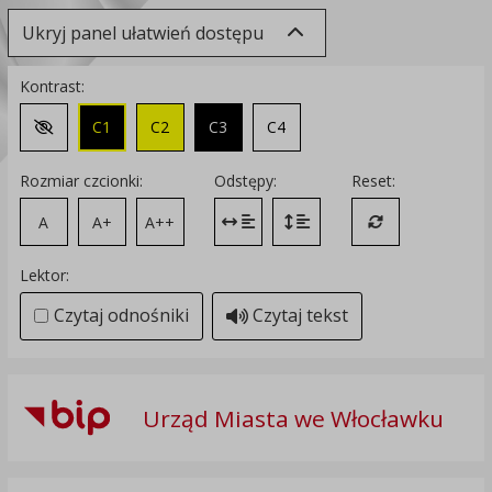
Ukryj panel ułatwień dostępu
Kontrast:
C1
C2
C3
C4
Zmień kontrast na domyślny
Rozmiar czcionki:
Odstępy:
Reset:
A
A+
A++
Zmień odstęp między literami
Zmień interlinię i margines
Przywróć ustawi
Lektor:
Czytaj odnośniki
Czytaj tekst
Urząd Miasta we Włocławku