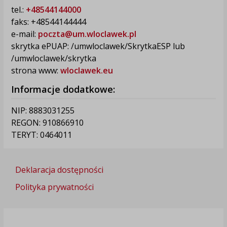
tel.:
+48544144000
faks: +48544144444
e-mail:
poczta@um.wloclawek.pl
skrytka ePUAP: /umwloclawek/SkrytkaESP lub
/umwloclawek/skrytka
strona www:
wloclawek.eu
Informacje dodatkowe:
NIP: 8883031255
REGON: 910866910
TERYT: 0464011
Deklaracja dostępności
Polityka prywatności