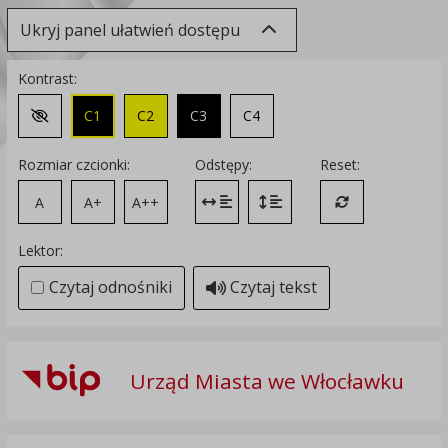
Ukryj panel ułatwień dostępu
Kontrast:
C1
C2
C3
C4
Zmień kontrast na domyślny
Rozmiar czcionki:
Odstępy:
Reset:
A
A+
A++
Zmień odstęp między literami
Zmień interlinię i margines
Przywróć ustawi
Lektor:
Czytaj odnośniki
Czytaj tekst
Urząd Miasta we Włocławku