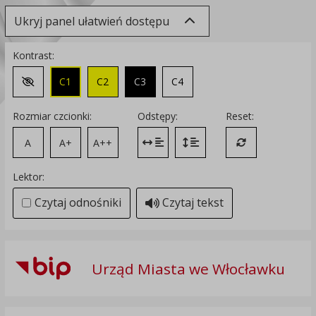
Ukryj panel ułatwień dostępu
Kontrast:
C1
C2
C3
C4
Zmień kontrast na domyślny
Rozmiar czcionki:
Odstępy:
Reset:
A
A+
A++
Zmień odstęp między literami
Zmień interlinię i margines
Przywróć ustawi
Lektor:
Czytaj odnośniki
Czytaj tekst
Urząd Miasta we Włocławku