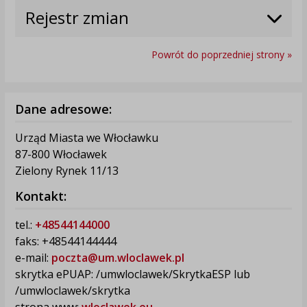
Rejestr zmian
Powrót do poprzedniej strony »
Dane adresowe:
Urząd Miasta we Włocławku
87-800 Włocławek
Zielony Rynek 11/13
Kontakt:
tel.:
+48544144000
faks: +48544144444
e-mail:
poczta@um.wloclawek.pl
skrytka ePUAP: /umwloclawek/SkrytkaESP lub
/umwloclawek/skrytka
strona www:
wloclawek.eu