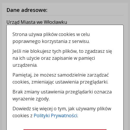
Dane adresowe:
Urząd Miasta we Włocławku
87-800 Włocławek
Strona używa plików cookies w celu
Zielony Rynek 11/13
poprawnego korzystania z serwisu.
Kontakt:
Jeśli nie blokujesz tych plików, to zgadzasz się
na ich użycie oraz zapisanie w pamięci
tel.:
+48544144000
urządzenia.
faks: +48544144444
e-mail:
poczta@um.wloclawek.pl
Pamiętaj, że możesz samodzielnie zarządzać
skrytka ePUAP: /umwloclawek/SkrytkaESP lub
cookies, zmieniając ustawienia przeglądarki.
/umwloclawek/skrytka
Brak zmiany ustawienia przeglądarki oznacza
strona www:
wloclawek.eu
wyrażenie zgody.
Informacje dodatkowe:
Dowiedz się więcej o tym, jak używamy plików
cookies z
Polityki Prywatności
.
NIP: 8883031255
REGON: 910866910