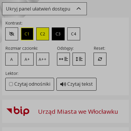
Ukryj panel ułatwień dostępu
Kontrast:
C1
C2
C3
C4
Zmień kontrast na domyślny
Rozmiar czcionki:
Odstępy:
Reset:
A
A+
A++
Zmień odstęp między literami
Zmień interlinię i margines
Przywróć ustawi
Lektor:
Czytaj odnośniki
Czytaj tekst
Urząd Miasta we Włocławku