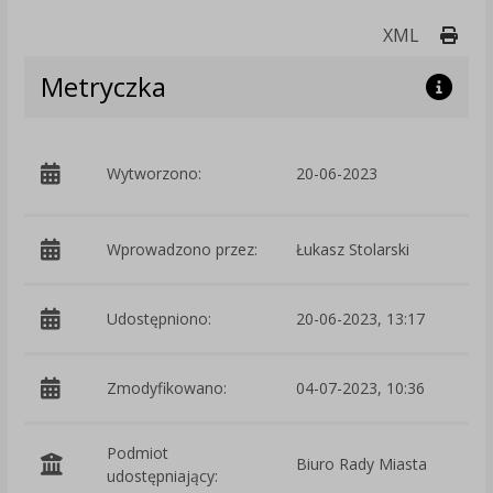
Druk
XML
Metryczka
p
Wytworzono:
20-06-2023
S
Wprowadzono przez:
Łukasz Stolarski
Udostępniono:
20-06-2023, 13:17
Zmodyfikowano:
04-07-2023, 10:36
p
Podmiot
Biuro Rady Miasta
O
udostępniający: