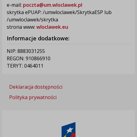
e-mail:
poczta@um.wloclawek.pl
skrytka ePUAP: /umwloclawek/SkrytkaESP lub
/umwloclawek/skrytka
strona www:
wloclawek.eu
Informacje dodatkowe:
NIP: 8883031255
REGON: 910866910
TERYT: 0464011
Deklaracja dostępności
Polityka prywatności