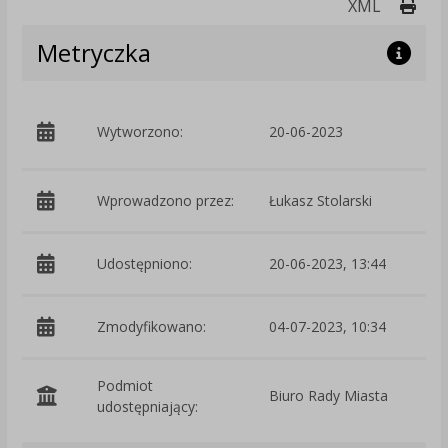
Druk
XML
Metryczka
p
Wytworzono:
20-06-2023
S
Wprowadzono przez:
Łukasz Stolarski
Udostępniono:
20-06-2023, 13:44
Zmodyfikowano:
04-07-2023, 10:34
p
Podmiot
Biuro Rady Miasta
O
udostępniający: