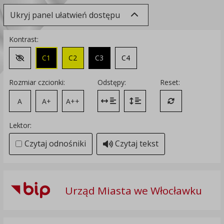
Ukryj panel ułatwień dostępu
Kontrast:
C1
C2
C3
C4
Zmień kontrast na domyślny
Rozmiar czcionki:
Odstępy:
Reset:
A
A+
A++
Zmień odstęp między literami
Zmień interlinię i margines
Przywróć ustawi
Lektor:
Czytaj odnośniki
Czytaj tekst
Urząd Miasta we Włocławku