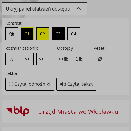
Ukryj panel ułatwień dostępu
Kontrast:
C1
C2
C3
C4
Zmień kontrast na domyślny
Rozmiar czcionki:
Odstępy:
Reset:
A
A+
A++
Zmień odstęp między literami
Zmień interlinię i margines
Przywróć ustawi
Lektor:
Czytaj odnośniki
Czytaj tekst
Urząd Miasta we Włocławku