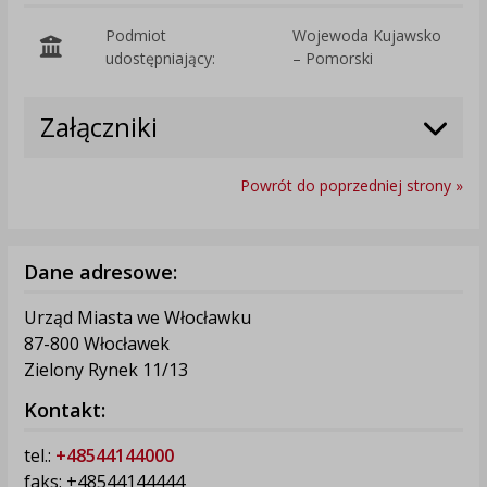
Podmiot
Wojewoda Kujawsko
O
udostępniający:
– Pomorski
Załączniki
Powrót do poprzedniej strony »
Dane adresowe:
Urząd Miasta we Włocławku
87-800 Włocławek
Zielony Rynek 11/13
Kontakt:
tel.:
+48544144000
faks: +48544144444