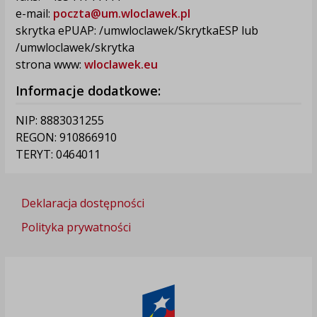
e-mail:
poczta@um.wloclawek.pl
skrytka ePUAP: /umwloclawek/SkrytkaESP lub
/umwloclawek/skrytka
strona www:
wloclawek.eu
Informacje dodatkowe:
NIP: 8883031255
REGON: 910866910
TERYT: 0464011
Deklaracja dostępności
Polityka prywatności