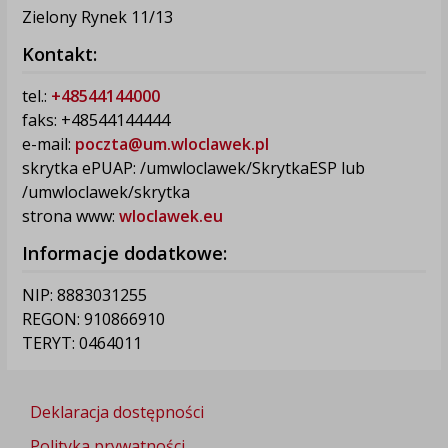
Zielony Rynek 11/13
Kontakt:
tel.:
+48544144000
faks: +48544144444
e-mail:
poczta@um.wloclawek.pl
skrytka ePUAP: /umwloclawek/SkrytkaESP lub
/umwloclawek/skrytka
strona www:
wloclawek.eu
Informacje dodatkowe:
NIP: 8883031255
REGON: 910866910
TERYT: 0464011
Deklaracja dostępności
Polityka prywatności