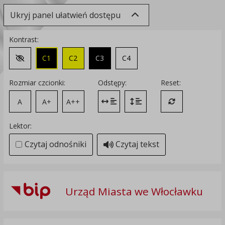
Ukryj panel ułatwień dostępu
Kontrast:
C1
C2
C3
C4
Zmień kontrast na domyślny
Rozmiar czcionki:
Odstępy:
Reset:
A
A+
A++
Zmień odstęp między literami
Zmień interlinię i margines
Przywróć ustawi
Lektor:
Czytaj odnośniki
Czytaj tekst
Urząd Miasta we Włocławku