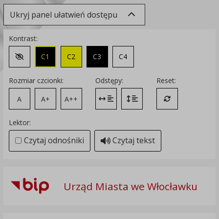
Ukryj panel ułatwień dostępu
Kontrast:
C1
C2
C3
C4
Zmień kontrast na domyślny
Rozmiar czcionki:
Odstępy:
Reset:
A
A+
A++
Zmień odstęp między literami
Zmień interlinię i margines
Przywróć ustawi
Lektor:
Czytaj odnośniki
Czytaj tekst
Urząd Miasta we Włocławku