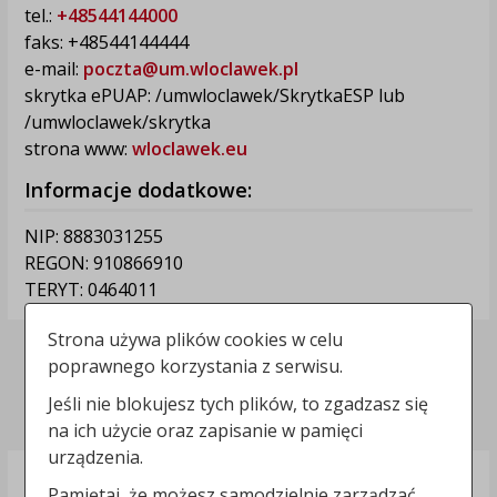
tel.:
+48544144000
faks: +48544144444
e-mail:
poczta@um.wloclawek.pl
skrytka ePUAP: /umwloclawek/SkrytkaESP lub
/umwloclawek/skrytka
strona www:
wloclawek.eu
Informacje dodatkowe:
NIP: 8883031255
REGON: 910866910
TERYT: 0464011
Strona używa plików cookies w celu
Deklaracja dostępności
poprawnego korzystania z serwisu.
Polityka prywatności
Jeśli nie blokujesz tych plików, to zgadzasz się
na ich użycie oraz zapisanie w pamięci
urządzenia.
Pamiętaj, że możesz samodzielnie zarządzać