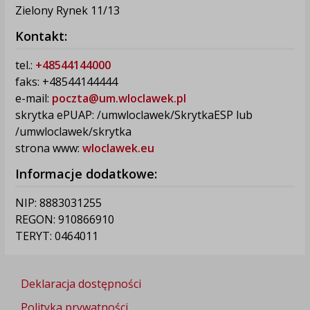
Zielony Rynek 11/13
Kontakt:
tel.:
+48544144000
faks: +48544144444
e-mail:
poczta@um.wloclawek.pl
skrytka ePUAP: /umwloclawek/SkrytkaESP lub
/umwloclawek/skrytka
strona www:
wloclawek.eu
Informacje dodatkowe:
NIP: 8883031255
REGON: 910866910
TERYT: 0464011
Deklaracja dostępności
Polityka prywatności