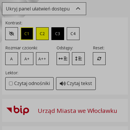
Ukryj panel ułatwień dostępu
Kontrast:
C1
C2
C3
C4
Zmień kontrast na domyślny
Rozmiar czcionki:
Odstępy:
Reset:
A
A+
A++
Zmień odstęp między literami
Zmień interlinię i margines
Przywróć ustawi
Lektor:
Czytaj odnośniki
Czytaj tekst
Urząd Miasta we Włocławku