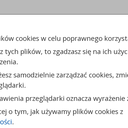
ików cookies w celu poprawnego korzysta
sz tych plików, to zgadzasz się na ich uży
zenia.
żesz samodzielnie zarządzać cookies, zmi
Kontakt:
glądarki.
tel.:
+48544144000
faks: +48544144444
awienia przeglądarki oznacza wyrażenie 
e-mail:
poczta@um.wloclawek.pl
skrytka ePUAP: /umwloclawek/SkrytkaESP lub
cej o tym, jak używamy plików cookies z
/umwloclawek/skrytka
ości
.
strona www:
wloclawek.eu