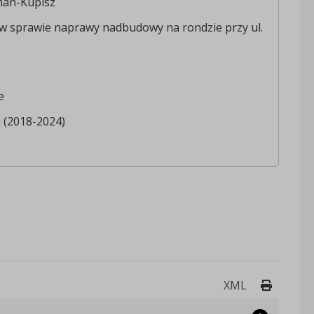
man-Kupisz
 w sprawie naprawy nadbudowy na rondzie przy ul.
e
a (2018-2024)
Drukuj 
XML