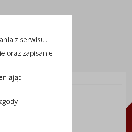
nia z serwisu.
cie oraz zapisanie
eniając
Informacje dodatkowe:
NIP: 8883031255
REGON: 910866910
zgody.
TERYT: 0464011