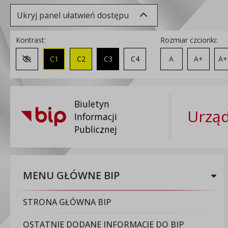
Ukryj panel ułatwień dostępu
Kontrast:
Rozmiar czcionki:
C1
C2
C3
C4
A
A+
A+
Zmień kontrast na domyślny
Biuletyn
Urząd
Informacji
Publicznej
MENU GŁÓWNE BIP
STRONA GŁÓWNA BIP
OSTATNIE DODANE INFORMACJE DO BIP