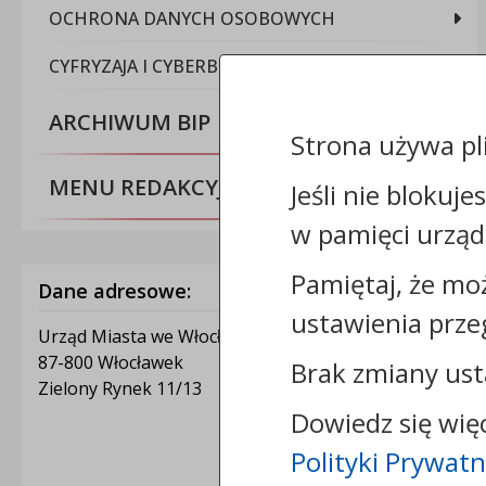
OCHRONA DANYCH OSOBOWYCH
CYFRYZAJA I CYBERBEZPIECZEŃSTWO
ARCHIWUM BIP
Strona używa pl
MENU REDAKCYJNE
Jeśli nie blokuje
w pamięci urząd
Pamiętaj, że mo
Dane adresowe:
ustawienia prze
Urząd Miasta we Włocławku
87-800 Włocławek
Brak zmiany ust
Zielony Rynek 11/13
Dowiedz się wię
Polityki Prywatn