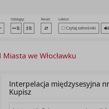
Odstępy:
Reset:
Lektor:
Czytaj odnośniki
+
Zmień odstęp między literami
Zmień interlinię i margines między paragrafami
Przywróć ustawienia domyślne
 Miasta we Włocławku
Interpelacja międzysesyjna n
Kupisz