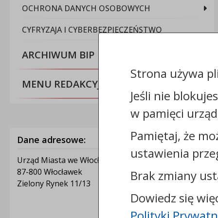
OCHRONA DANYCH OSOBOWYCH
CYFRYZAJA I CYBERBEZPIECZEŃSTWO
ARCHIWUM BIP
Strona używa pl
MENU REDAKCYJNE
Jeśli nie blokuje
w pamięci urząd
Pamiętaj, że mo
Dane adresowe:
ustawienia prze
Urząd Miasta we Włocławku
87-800 Włocławek
Brak zmiany ust
Zielony Rynek 11/13
Dowiedz się wię
Polityki Prywatn