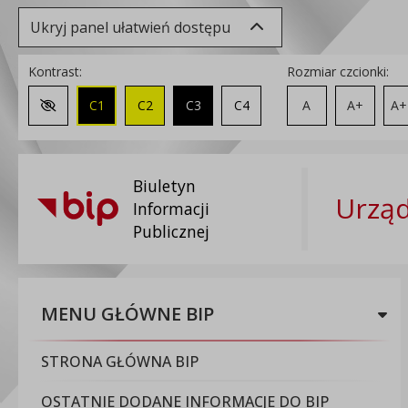
Ukryj panel ułatwień dostępu
Kontrast:
Rozmiar czcionki:
C1
C2
C3
C4
A
A+
A+
Zmień kontrast na domyślny
Biuletyn
Urząd
Informacji
Publicznej
MENU GŁÓWNE BIP
STRONA GŁÓWNA BIP
OSTATNIE DODANE INFORMACJE DO BIP