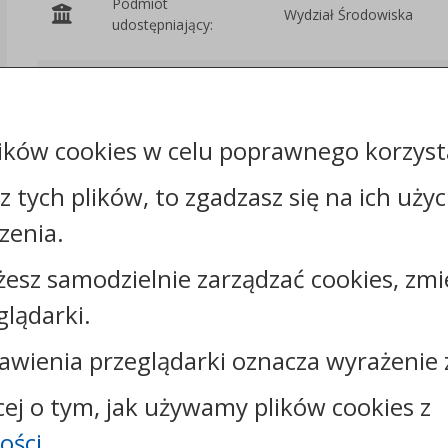
Podmiot
Wydział Środowiska
udostępniający:
Załączniki
ików cookies w celu poprawnego korzysta
Rejestr zmian
sz tych plików, to zgadzasz się na ich uży
zenia.
żesz samodzielnie zarządzać cookies, zmi
Kontakt:
glądarki.
tel.:
+48544144000
faks: +48544144444
awienia przeglądarki oznacza wyrażenie 
e-mail:
poczta@um.wloclawek.pl
skrytka ePUAP: /umwloclawek/SkrytkaESP lub
cej o tym, jak używamy plików cookies z
/umwloclawek/skrytka
ości
.