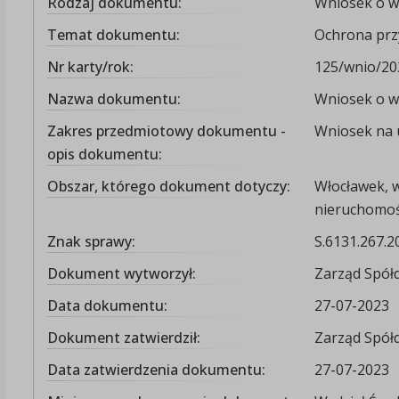
Rodzaj dokumentu:
Wniosek o wy
Temat dokumentu:
Ochrona prz
Nr karty/rok:
125/wnio/20
Nazwa dokumentu:
Wniosek o wy
Zakres przedmiotowy dokumentu -
Wniosek na u
opis dokumentu:
Obszar, którego dokument dotyczy:
Włocławek, 
nieruchomości
Znak sprawy:
S.6131.267.2
Dokument wytworzył:
Zarząd Spółd
Data dokumentu:
27-07-2023
Dokument zatwierdził:
Zarząd Spółd
Data zatwierdzenia dokumentu:
27-07-2023