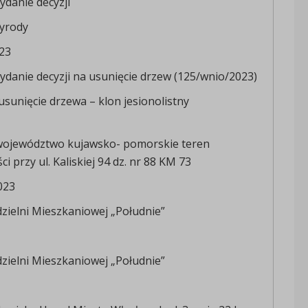
danie decyzji
yrody
23
danie decyzji na usunięcie drzew (125/wnio/2023)
sunięcie drzewa – klon jesionolistny
województwo kujawsko- pomorskie teren
 przy ul. Kaliskiej 94 dz. nr 88 KM 73
023
zielni Mieszkaniowej „Południe”
zielni Mieszkaniowej „Południe”