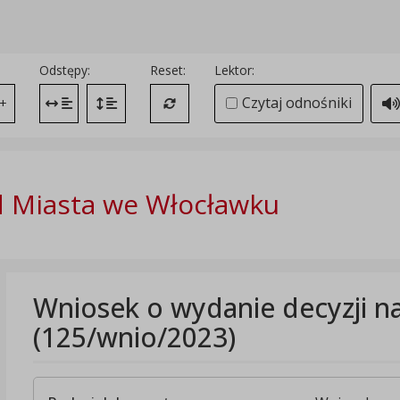
Odstępy:
Reset:
Lektor:
Czytaj odnośniki
+
Zmień odstęp między literami
Zmień interlinię i margines między paragrafami
Przywróć ustawienia domyślne
 Miasta we Włocławku
Wniosek o wydanie decyzji n
(125/wnio/2023)