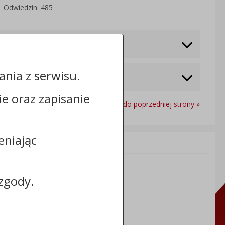
Odwiedzin: 485
nia z serwisu.
cie oraz zapisanie
Powrót do poprzedniej strony »
eniając
Informacje dodatkowe:
NIP: 8883031255
REGON: 910866910
zgody.
TERYT: 0464011