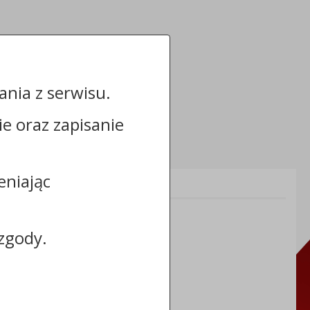
nia z serwisu.
cie oraz zapisanie
eniając
Informacje dodatkowe:
NIP: 8883031255
REGON: 910866910
zgody.
TERYT: 0464011