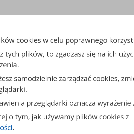
ików cookies w celu poprawnego korzysta
sz tych plików, to zgadzasz się na ich uży
zenia.
żesz samodzielnie zarządzać cookies, zmi
Kontakt:
glądarki.
tel.:
+48544144000
faks: +48544144444
awienia przeglądarki oznacza wyrażenie 
e-mail:
poczta@um.wloclawek.pl
skrytka ePUAP: /umwloclawek/SkrytkaESP lub
cej o tym, jak używamy plików cookies z
/umwloclawek/skrytka
ości
.
strona www:
wloclawek.eu