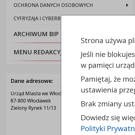
OCHRONA DANYCH OSOBOWYCH
CYFRYZAJA I CYBERBEZPIECZEŃSTWO
ARCHIWUM BIP
Strona używa pl
MENU REDAKCYJNE
Jeśli nie blokuje
w pamięci urząd
Pamiętaj, że mo
Dane adresowe:
ustawienia prze
Urząd Miasta we Włocławku
87-800 Włocławek
Brak zmiany ust
Zielony Rynek 11/13
Dowiedz się wię
Polityki Prywatn