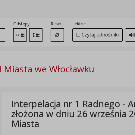
Odstępy:
Reset:
Lektor:
Czytaj odnośniki
+
Zmień odstęp między literami
Zmień interlinię i margines między paragrafami
Przywróć ustawienia domyślne
 Miasta we Włocławku
Interpelacja nr 1 Radnego - 
złożona w dniu 26 września 2
Miasta