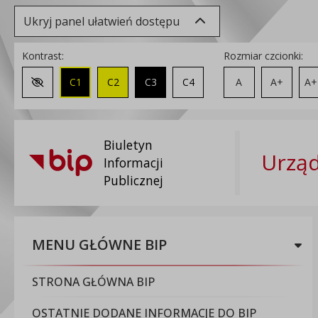
Ukryj panel ułatwień dostępu
Kontrast:
Rozmiar czcionki:
C1
C2
C3
C4
A
A+
A+
Zmień kontrast na domyślny
Biuletyn
Urząd
Informacji
Publicznej
MENU GŁÓWNE BIP
STRONA GŁÓWNA BIP
OSTATNIE DODANE INFORMACJE DO BIP