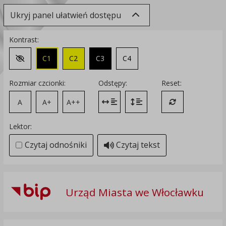
Ukryj panel ułatwień dostępu
Kontrast:
C1
C2
C3
C4
Zmień kontrast na domyślny
Rozmiar czcionki:
Odstępy:
Reset:
A
A+
A++
Zmień odstęp między literami
Zmień interlinię i margines
Przywróć ustawi
Lektor:
Czytaj odnośniki
Czytaj tekst
Urząd Miasta we Włocławku