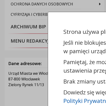
OCHRONA DANYCH OSOBOWYCH
CYFRYZAJA I CYBERBEZPIECZEŃSTWO
ARCHIWUM BIP
Strona używa pl
MENU REDAKCYJNE
Jeśli nie blokuje
w pamięci urząd
Pamiętaj, że mo
Dane adresowe:
ustawienia prze
Urząd Miasta we Włocławku
87-800 Włocławek
Brak zmiany ust
Zielony Rynek 11/13
Dowiedz się wię
Polityki Prywatn