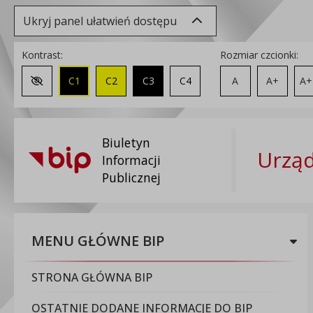
Ukryj panel ułatwień dostępu
Kontrast:
Rozmiar czcionki:
C1
C2
C3
C4
A
A+
A+
Zmień kontrast na domyślny
Biuletyn
Urząd
Informacji
Publicznej
MENU GŁÓWNE BIP
STRONA GŁÓWNA BIP
OSTATNIE DODANE INFORMACJE DO BIP