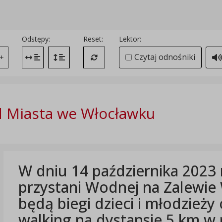
Odstępy:
Reset:
Lektor:
Czytaj odnośniki
+
Zmień odstęp między literami
Zmień interlinię i margines między paragrafami
Przywróć ustawienia domyślne
 Miasta we Włocławku
W dniu 14 października 2023 
przystani Wodnej na Zalewie
będą biegi dzieci i młodzieży 
walking na dystansie 5 km w r