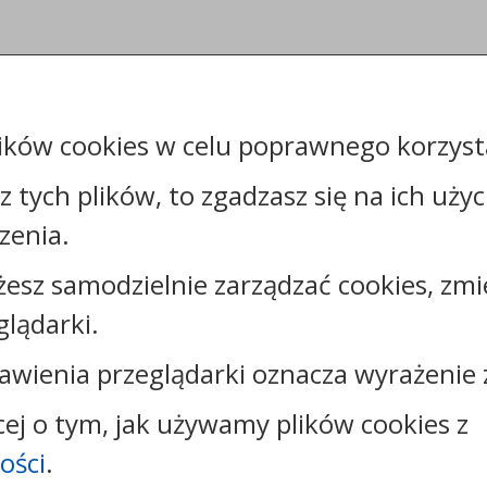
ików cookies w celu poprawnego korzysta
sz tych plików, to zgadzasz się na ich uży
zenia.
żesz samodzielnie zarządzać cookies, zmi
Kontakt:
glądarki.
tel.:
+48544144000
faks: +48544144444
awienia przeglądarki oznacza wyrażenie 
e-mail:
poczta@um.wloclawek.pl
skrytka ePUAP: /umwloclawek/SkrytkaESP lub
cej o tym, jak używamy plików cookies z
/umwloclawek/skrytka
ości
.
strona www:
wloclawek.eu