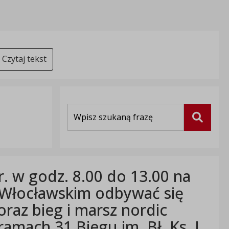
Czytaj tekst
Wyszukiwarka
Szukaj
r. w godz. 8.00 do 13.00 na
 Włocławskim odbywać się
oraz bieg i marsz nordic
amach 31 Biegu im. Bł. Ks. J.