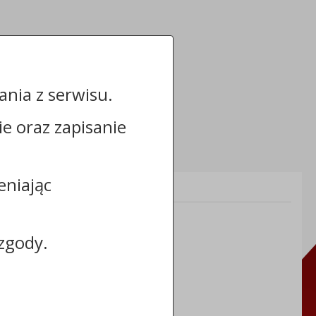
nia z serwisu.
cie oraz zapisanie
eniając
Informacje dodatkowe:
NIP: 8883031255
REGON: 910866910
zgody.
TERYT: 0464011