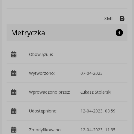
Druk
XML
Metryczka
Obowiązuje:
d
Wytworzono:
07-04-2023
p
Wprowadzono przez:
Łukasz Stolarski
Udostępniono:
12-04-2023, 08:59
Zmodyfikowano:
12-04-2023, 11:35
p