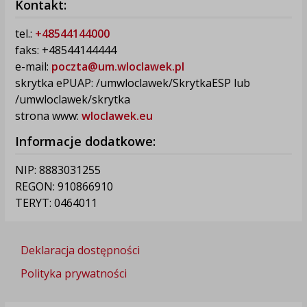
Kontakt:
tel.:
+48544144000
faks: +48544144444
e-mail:
poczta@um.wloclawek.pl
skrytka ePUAP: /umwloclawek/SkrytkaESP lub
/umwloclawek/skrytka
strona www:
wloclawek.eu
Informacje dodatkowe:
NIP: 8883031255
REGON: 910866910
TERYT: 0464011
Deklaracja dostępności
Polityka prywatności