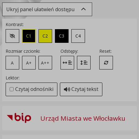
Ukryj panel ułatwień dostępu
Kontrast:
C1
C2
C3
C4
Zmień kontrast na domyślny
Rozmiar czcionki:
Odstępy:
Reset:
A
A+
A++
Zmień odstęp między literami
Zmień interlinię i margines
Przywróć ustawi
Lektor:
Czytaj odnośniki
Czytaj tekst
Urząd Miasta we Włocławku