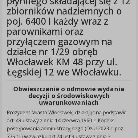
płynnego składającej się z 12
zbiorników nadziemnych o
poj. 6400 l każdy wraz z
parownikami oraz
przyłączem gazowym na
działce nr 1/29 obręb
Włocławek KM 48 przy ul.
Łęgskiej 12 we Włocławku.
Obwieszczenie o odmowie wydania
decyzji o środowiskowych
uwarunkowaniach
Prezydent Miasta Włocławek, działając na podstawie
art. 49 ustawy z dnia 14 czerwca 1960 r. Kodeks
postępowania administracyjnego (Dz.U.2023 r. poz.
775 t.j.) w związku art.74 ust.3 ustawy z dnia 3