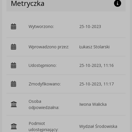
Metryczka
p
Wytworzono:
25-10-2023
Ś
Wprowadzono przez:
Łukasz Stolarski
Udostępniono:
25-10-2023, 11:16
Zmodyfikowano:
25-10-2023, 11:17
p
Osoba
Iwona Walicka
odpowiedzialna:
Podmiot
Wydział Środowiska
O
udostępniający: