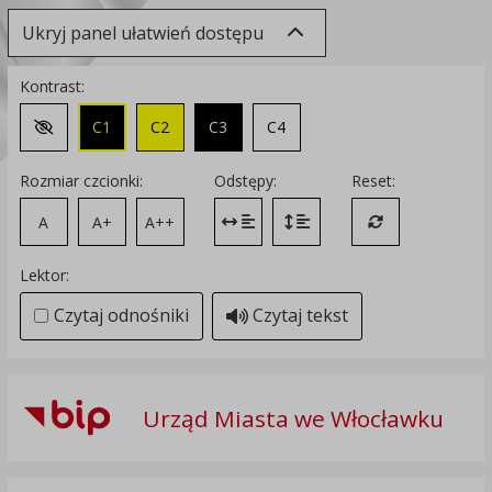
Ukryj panel ułatwień dostępu
Kontrast:
C1
C2
C3
C4
Zmień kontrast na domyślny
Rozmiar czcionki:
Odstępy:
Reset:
A
A+
A++
Zmień odstęp między literami
Zmień interlinię i margines
Przywróć ustawi
Lektor:
Czytaj odnośniki
Czytaj tekst
Urząd Miasta we Włocławku