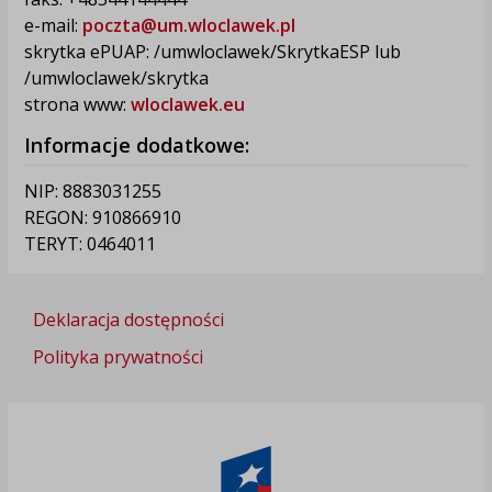
e-mail:
poczta@um.wloclawek.pl
skrytka ePUAP: /umwloclawek/SkrytkaESP lub
/umwloclawek/skrytka
strona www:
wloclawek.eu
Informacje dodatkowe:
NIP: 8883031255
REGON: 910866910
TERYT: 0464011
Deklaracja dostępności
Polityka prywatności