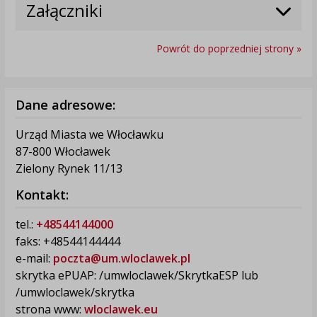
Załączniki
Powrót do poprzedniej strony »
Dane adresowe:
Urząd Miasta we Włocławku
87-800 Włocławek
Zielony Rynek 11/13
Kontakt:
tel.:
+48544144000
faks: +48544144444
e-mail:
poczta@um.wloclawek.pl
skrytka ePUAP: /umwloclawek/SkrytkaESP lub
/umwloclawek/skrytka
strona www:
wloclawek.eu