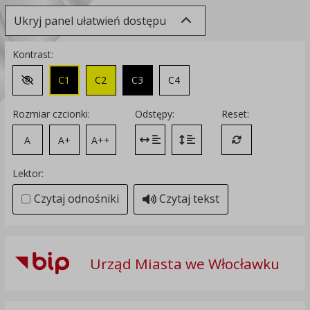
Ukryj panel ułatwień dostępu
Kontrast:
C1
C2
C3
C4
Zmień kontrast na domyślny
Rozmiar czcionki:
Odstępy:
Reset:
A
A+
A++
Zmień odstęp między literami
Zmień interlinię i margines
Przywróć ustawi
Lektor:
Czytaj odnośniki
Czytaj tekst
Urząd Miasta we Włocławku