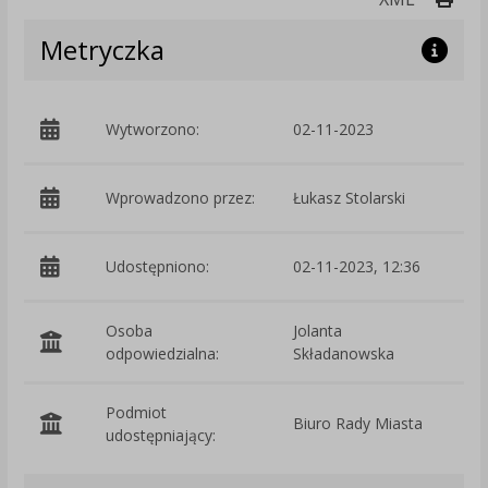
Metryczka
Wytworzono:
02-11-2023
p
Wprowadzono przez:
Łukasz Stolarski
Udostępniono:
02-11-2023, 12:36
Osoba
Jolanta
odpowiedzialna:
Składanowska
Podmiot
Biuro Rady Miasta
O
udostępniający: