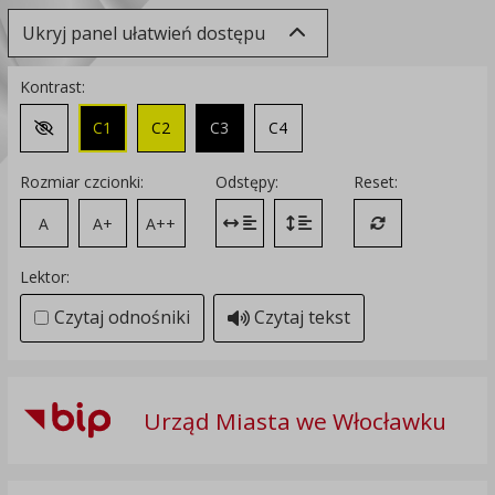
Ukryj panel ułatwień dostępu
Kontrast:
C1
C2
C3
C4
Zmień kontrast na domyślny
Rozmiar czcionki:
Odstępy:
Reset:
A
A+
A++
Zmień odstęp między literami
Zmień interlinię i margines
Przywróć ustawi
Lektor:
Czytaj odnośniki
Czytaj tekst
Urząd Miasta we Włocławku