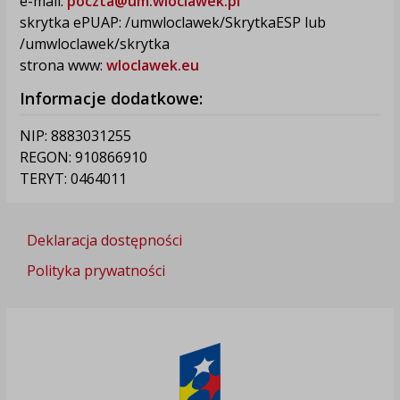
e-mail:
poczta@um.wloclawek.pl
skrytka ePUAP: /umwloclawek/SkrytkaESP lub
/umwloclawek/skrytka
strona www:
wloclawek.eu
Informacje dodatkowe:
NIP: 8883031255
REGON: 910866910
TERYT: 0464011
Deklaracja dostępności
Polityka prywatności