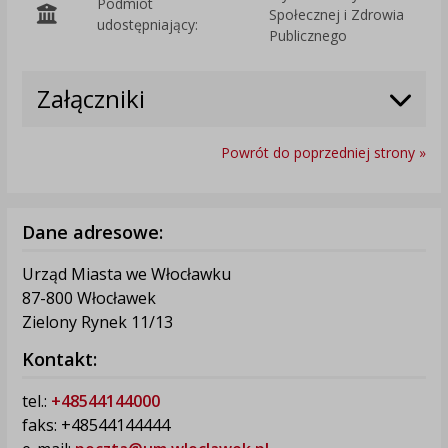
Podmiot
Społecznej i Zdrowia
O
udostępniający:
Publicznego
Załączniki
Powrót do poprzedniej strony »
Dane adresowe:
Urząd Miasta we Włocławku
87-800 Włocławek
Zielony Rynek 11/13
Kontakt:
tel.:
+48544144000
faks: +48544144444