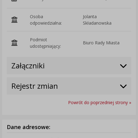
Osoba
Jolanta
odpowiedzialna:
Składanowska
Podmiot
Biuro Rady Miasta
O
udostępniający:
Załączniki
Rejestr zmian
Powrót do poprzedniej strony »
Dane adresowe: