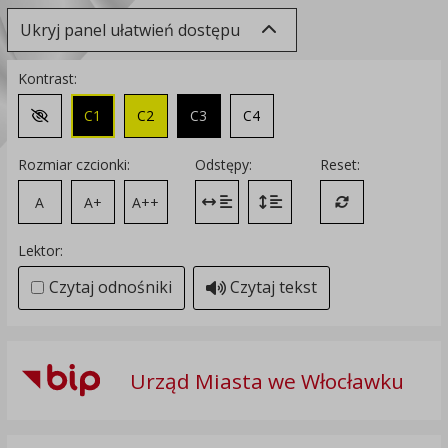
Ukryj panel ułatwień dostępu
Kontrast:
C1
C2
C3
C4
Zmień kontrast na domyślny
Rozmiar czcionki:
Odstępy:
Reset:
A
A+
A++
Zmień odstęp między literami
Zmień interlinię i margines
Przywróć ustawi
Lektor:
Czytaj odnośniki
Czytaj tekst
Urząd Miasta we Włocławku