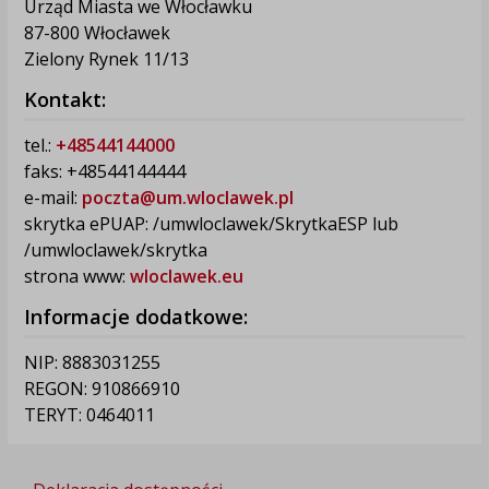
Urząd Miasta we Włocławku
87-800 Włocławek
Zielony Rynek 11/13
Kontakt:
tel.:
+48544144000
faks: +48544144444
e-mail:
poczta@um.wloclawek.pl
skrytka ePUAP: /umwloclawek/SkrytkaESP lub
/umwloclawek/skrytka
strona www:
wloclawek.eu
Informacje dodatkowe:
NIP: 8883031255
REGON: 910866910
TERYT: 0464011