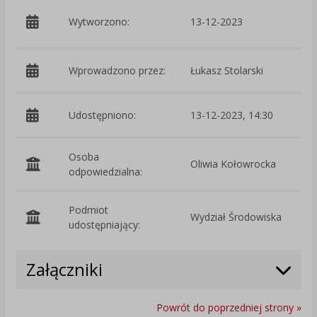
p
Wytworzono:
13-12-2023
Ś
Wprowadzono przez:
Łukasz Stolarski
Udostępniono:
13-12-2023, 14:30
Osoba
Oliwia Kołowrocka
odpowiedzialna:
Podmiot
Wydział Środowiska
O
udostępniający:
Załączniki
Powrót do poprzedniej strony »