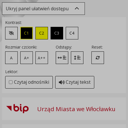
Ukryj panel ułatwień dostępu
Kontrast:
C1
C2
C3
C4
Zmień kontrast na domyślny
Rozmiar czcionki:
Odstępy:
Reset:
A
A+
A++
Zmień odstęp między literami
Zmień interlinię i margines
Przywróć ustawi
Lektor:
Czytaj odnośniki
Czytaj tekst
Urząd Miasta we Włocławku