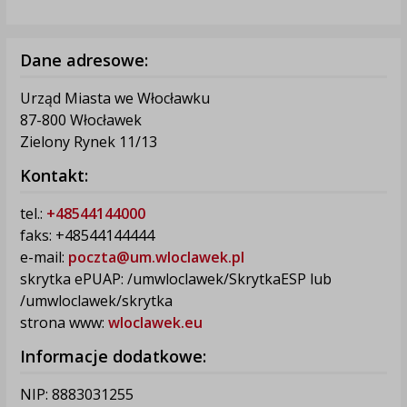
Dane adresowe:
Urząd Miasta we Włocławku
87-800 Włocławek
Zielony Rynek 11/13
Kontakt:
tel.:
+48544144000
faks: +48544144444
e-mail:
poczta@um.wloclawek.pl
skrytka ePUAP: /umwloclawek/SkrytkaESP lub
/umwloclawek/skrytka
strona www:
wloclawek.eu
Informacje dodatkowe:
NIP: 8883031255