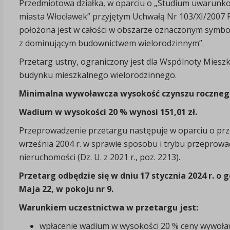
Przedmiotowa działka, w oparciu o „Studium uwarun
miasta Włocławek” przyjętym Uchwałą Nr 103/XI/2007 Ra
położona jest w całości w obszarze oznaczonym symb
z dominującym budownictwem wielorodzinnym”.
Przetarg ustny, ograniczony jest dla Wspólnoty Mieszk
budynku mieszkalnego wielorodzinnego.
Minimalna wywoławcza wysokość czynszu rocznego 
Wadium w wysokości 20 % wynosi 151,01 zł.
Przeprowadzenie przetargu następuje w oparciu o prz
września 2004 r. w sprawie sposobu i trybu przeprow
nieruchomości (Dz. U. z 2021 r., poz. 2213).
Przetarg odbędzie się w dniu 17 stycznia 2024 r. o 
Maja 22, w pokoju nr 9.
Warunkiem uczestnictwa w przetargu jest:
wpłacenie wadium w wysokości 20 % ceny wywoła