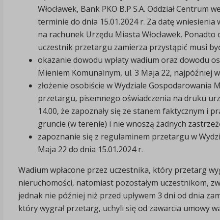
Włocławek, Bank PKO B.P S.A. Oddział Centrum w
terminie do dnia 15.01.2024 r. Za datę wniesien
na rachunek Urzędu Miasta Włocławek. Ponadto ozna
uczestnik przetargu zamierza przystąpić musi być
okazanie dowodu wpłaty wadium oraz dowodu os
Mieniem Komunalnym, ul. 3 Maja 22, najpóźniej w d
złożenie osobiście w Wydziale Gospodarowania 
przetargu, pisemnego oświadczenia na druku urzę
14.00, że zapoznały się ze stanem faktycznym i p
gruncie (w terenie) i nie wnoszą żadnych zastrzeż
zapoznanie się z regulaminem przetargu w Wydz
Maja 22 do dnia 15.01.2024 r.
Wadium wpłacone przez uczestnika, który przetarg wygr
nieruchomości, natomiast pozostałym uczestnikom, zwr
jednak nie później niż przed upływem 3 dni od dnia zam
który wygrał przetarg, uchyli się od zawarcia umowy 