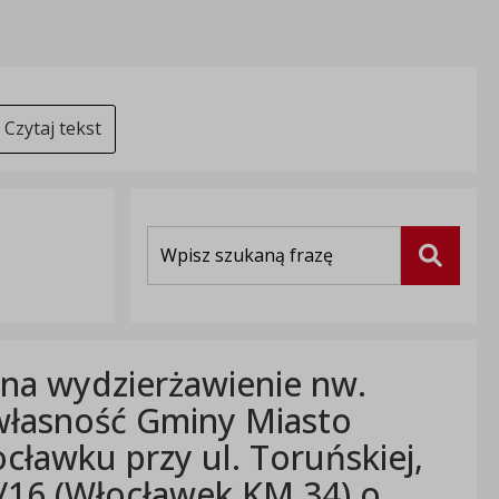
Czytaj tekst
Wyszukiwarka
Szukaj
 na wydzierżawienie nw.
własność Gminy Miasto
ławku przy ul. Toruńskiej,
9/16 (Włocławek KM 34) o