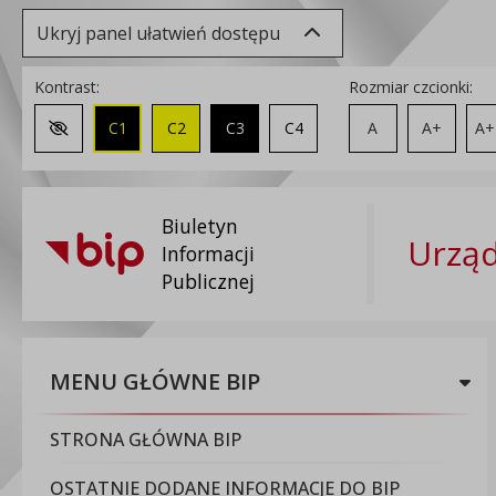
Ukryj panel ułatwień dostępu
Kontrast:
Rozmiar czcionki:
C1
C2
C3
C4
A
A+
A+
Zmień kontrast na domyślny
Biuletyn
Urząd
Informacji
Publicznej
MENU GŁÓWNE BIP
STRONA GŁÓWNA BIP
OSTATNIE DODANE INFORMACJE DO BIP