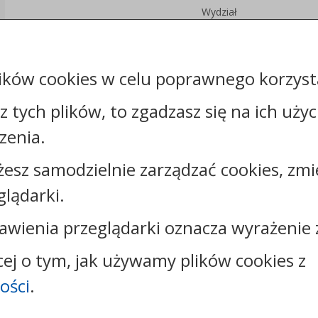
Wydział
Podmiot
Gospodarowania
udostępniający:
Mieniem
Komunalnym
ików cookies w celu poprawnego korzysta
Załączniki
sz tych plików, to zgadzasz się na ich uży
zenia.
Rejestr zmian
żesz samodzielnie zarządzać cookies, zmi
glądarki.
awienia przeglądarki oznacza wyrażenie 
Kontakt:
cej o tym, jak używamy plików cookies z
tel.:
+48544144000
ości
.
faks: +48544144444
e-mail:
poczta@um.wloclawek.pl