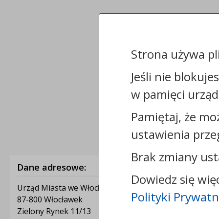
Strona używa pl
Jeśli nie blokuje
w pamięci urząd
Pamiętaj, że mo
ustawienia prze
Brak zmiany ust
Dane adresowe:
Dowiedz się wię
Urząd Miasta we Włocławku
Polityki Prywatn
87-800 Włocławek
Zielony Rynek 11/13