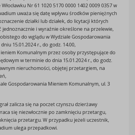
e Włocławku Nr 61 1020 5170 0000 1402 0009 0357 w
ia wadium uważa się datę wpływu środków pieniężnych
czenie działki lub działek, do licytacji których
 jednoznacznie i wyraźnie określone na przelewie,
obistego do wglądu w Wydziale Gospodarowania
niu 15.01.2024 r., do godz. 14.00,
Mieniem Komunalnym przez osoby przystępujące do
dowym w terminie do dnia 15.01.2024 r., do godz.
rawnym nieruchomości, objętej przetargiem, na
eń,
iale Gospodarowania Mieniem Komunalnym, ul. 3
ał zalicza się na poczet czynszu dzierżawy
aca się niezwłocznie po zamknięciu przetargu,
knięcia przetargu. W przypadku jeżeli uczestnik,
wadium ulega przepadkowi.