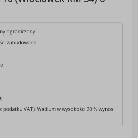
tny ograniczony
ści zabudowane
te
ej
ez podatku VAT). Wadium w wysokości 20 % wynosi