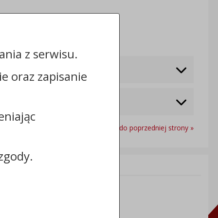
Odwiedzin: 668
nia z serwisu.
cie oraz zapisanie
eniając
Powrót do poprzedniej strony »
zgody.
Informacje dodatkowe:
NIP: 8883031255
REGON: 910866910
TERYT: 0464011