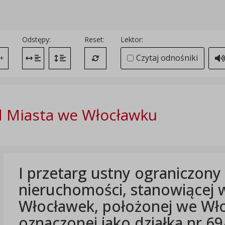
Odstępy:
Reset:
Lektor:
Czytaj odnośniki
+
Zmień odstęp między literami
Zmień interlinię i margines między paragrafami
Przywróć ustawienia domyślne
 Miasta we Włocławku
I przetarg ustny ograniczony
nieruchomości, stanowiącej 
Włocławek, położonej we Włoc
oznaczonej jako działka nr 6