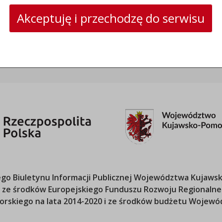
skrytka ePUAP: /umwloclawek/SkrytkaESP lub
Akceptuję i przechodzę do serwisu
/umwloclawek/skrytka
strona www:
wloclawek.eu
o Biuletynu Informacji Publicznej
Województwa Kujawsk
ana ze środków Europejskiego Funduszu Rozwoju Regional
orskiego
na lata 2014-2020 i ze środków budżetu
Wojewód