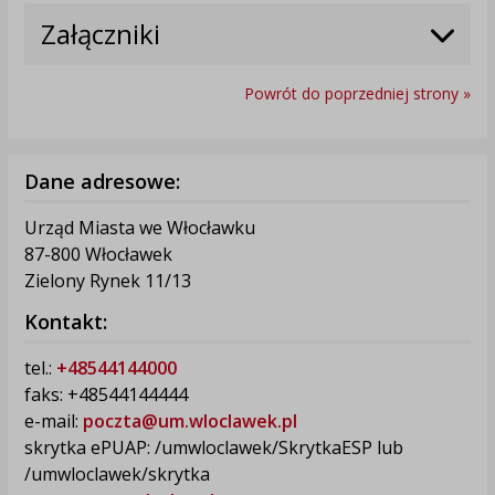
Załączniki
Powrót do poprzedniej strony »
Dane adresowe:
Urząd Miasta we Włocławku
87-800 Włocławek
Zielony Rynek 11/13
Kontakt:
tel.:
+48544144000
faks: +48544144444
e-mail:
poczta@um.wloclawek.pl
skrytka ePUAP: /umwloclawek/SkrytkaESP lub
/umwloclawek/skrytka