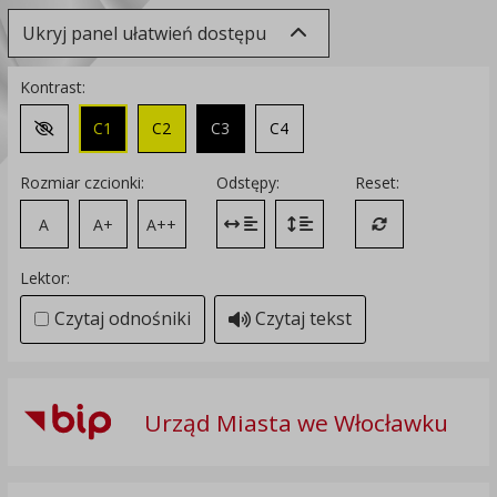
Ukryj panel ułatwień dostępu
Kontrast:
C1
C2
C3
C4
Zmień kontrast na domyślny
Rozmiar czcionki:
Odstępy:
Reset:
A
A+
A++
Zmień odstęp między literami
Zmień interlinię i margines
Przywróć ustawi
Lektor:
Czytaj odnośniki
Czytaj tekst
Urząd Miasta we Włocławku