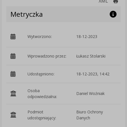
Druk
XML
Metryczka
p
Wytworzono:
18-12-2023
Wprowadzono przez:
Łukasz Stolarski
Udostępniono:
18-12-2023, 14:42
Osoba
Daniel Woźniak
odpowiedzialna:
Podmiot
Biuro Ochrony
O
udostępniający:
Danych