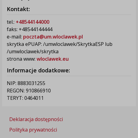
Kontakt:
tel.:
+48544144000
faks: +48544144444
e-mail:
poczta@um.wloclawek.pl
skrytka ePUAP: /umwloclawek/SkrytkaESP lub
/umwloclawek/skrytka
strona www:
wloclawek.eu
Informacje dodatkowe:
NIP: 8883031255
REGON: 910866910
TERYT: 0464011
Deklaracja dostępności
Polityka prywatności