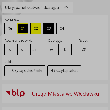
Ukryj panel ułatwień dostępu
Kontrast:
C1
C2
C3
C4
Zmień kontrast na domyślny
Rozmiar czcionki:
Odstępy:
Reset:
A
A+
A++
Zmień odstęp między literami
Zmień interlinię i margines
Przywróć ustawi
Lektor:
Czytaj odnośniki
Czytaj tekst
Urząd Miasta we Włocławku