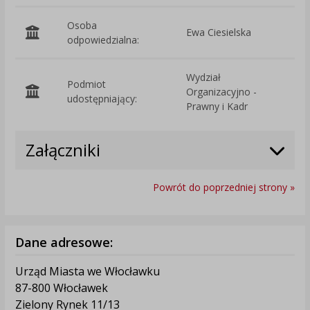
Osoba
Ewa Ciesielska
odpowiedzialna:
Wydział
Podmiot
Organizacyjno -
O
udostępniający:
Prawny i Kadr
Załączniki
Powrót do poprzedniej strony »
Dane adresowe:
Urząd Miasta we Włocławku
87-800 Włocławek
Zielony Rynek 11/13