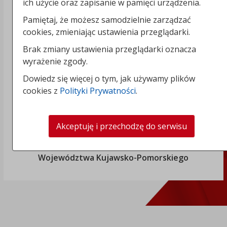
ich użycie oraz zapisanie w pamięci urządzenia.
Pamiętaj, że możesz samodzielnie zarządzać
cookies, zmieniając ustawienia przeglądarki.
„Rozbudowa i modernizacja Systemu Regionalnego
Brak zmiany ustawienia przeglądarki oznacza
Biuletynu Informacji Publicznej
wyrażenie zgody.
Województwa Kujawsko-Pomorskiego
” realizowana
Dowiedz się więcej o tym, jak używamy plików
w ramach Projektu „Infostrada Kujaw i Pomorza
cookies z
Polityki Prywatności
.
2.0", współfinansowana ze środków Europejskiego
Funduszu Rozwoju Regionalnego w ramach
Regionalnego Programu Operacyjnego
Akceptuję i przechodzę do serwisu
Województwa Kujawsko-Pomorskiego
na lata 2014-
2020 i ze środków budżetu
Województwa Kujawsko-Pomorskiego