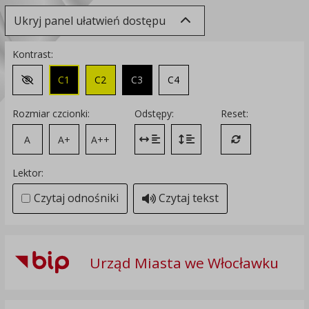
Ukryj panel ułatwień dostępu
Kontrast:
C1
C2
C3
C4
Zmień kontrast na domyślny
Rozmiar czcionki:
Odstępy:
Reset:
A
A+
A++
Zmień odstęp między literami
Zmień interlinię i margines
Przywróć ustawi
Lektor:
Czytaj odnośniki
Czytaj tekst
Urząd Miasta we Włocławku