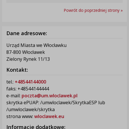
Powrót do poprzedniej strony »
Dane adresowe:
Urząd Miasta we Włocławku
87-800 Włocławek
Zielony Rynek 11/13
Kontakt:
tel.:
+48544144000
faks: +48544144444
e-mail:
poczta@um.wloclawek.pl
skrytka ePUAP: /umwloclawek/SkrytkaESP lub
/umwloclawek/skrytka
strona www:
wloclawek.eu
Informacje dodatkowe: