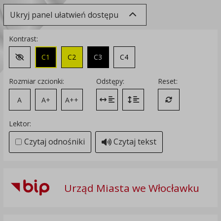
Ukryj panel ułatwień dostępu
Kontrast:
C1
C2
C3
C4
Zmień kontrast na domyślny
Rozmiar czcionki:
Odstępy:
Reset:
A
A+
A++
Zmień odstęp między literami
Zmień interlinię i margines
Przywróć ustawi
Lektor:
Czytaj odnośniki
Czytaj tekst
Urząd Miasta we Włocławku