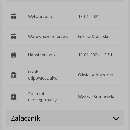
p
Wytworzono:
18-01-2024
Ś
Wprowadzono przez:
Łukasz Stolarski
Udostępniono:
18-01-2024, 12:54
Osoba
Oliwia Kołowrocka
odpowiedzialna:
Podmiot
Wydział Środowiska
O
udostępniający:
Załączniki