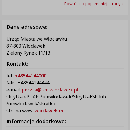
Powrót do poprzedniej strony »
Dane adresowe:
Urząd Miasta we Włocławku
87-800 Włocławek
Zielony Rynek 11/13
Kontakt:
tel.:
+48544144000
faks: +48544144444
e-mail:
poczta@um.wloclawek.pl
skrytka ePUAP: /umwloclawek/SkrytkaESP lub
/umwloclawek/skrytka
strona www:
wloclawek.eu
Informacje dodatkowe: