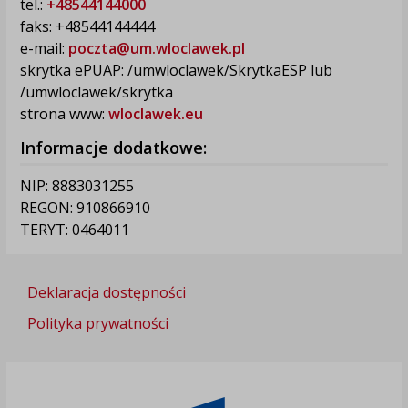
tel.:
+48544144000
faks: +48544144444
e-mail:
poczta@um.wloclawek.pl
skrytka ePUAP: /umwloclawek/SkrytkaESP lub
/umwloclawek/skrytka
strona www:
wloclawek.eu
Informacje dodatkowe:
NIP: 8883031255
REGON: 910866910
TERYT: 0464011
Deklaracja dostępności
Polityka prywatności