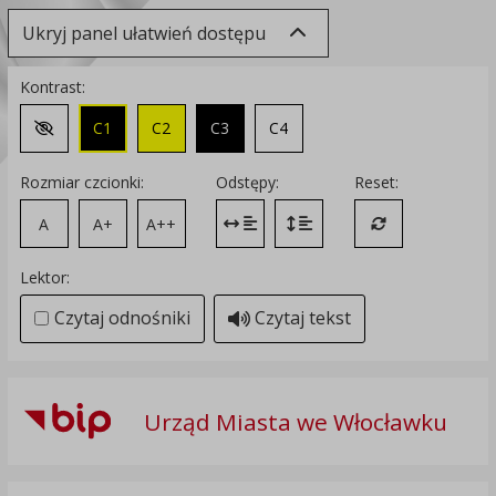
Ukryj panel ułatwień dostępu
Kontrast:
C1
C2
C3
C4
Zmień kontrast na domyślny
Rozmiar czcionki:
Odstępy:
Reset:
A
A+
A++
Zmień odstęp między literami
Zmień interlinię i margines
Przywróć ustawi
Lektor:
Czytaj odnośniki
Czytaj tekst
Urząd Miasta we Włocławku