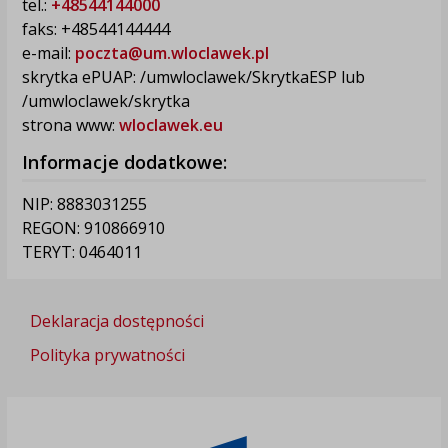
tel.:
+48544144000
faks: +48544144444
e-mail:
poczta@um.wloclawek.pl
skrytka ePUAP: /umwloclawek/SkrytkaESP lub
/umwloclawek/skrytka
strona www:
wloclawek.eu
Informacje dodatkowe:
NIP: 8883031255
REGON: 910866910
TERYT: 0464011
Deklaracja dostępności
Polityka prywatności