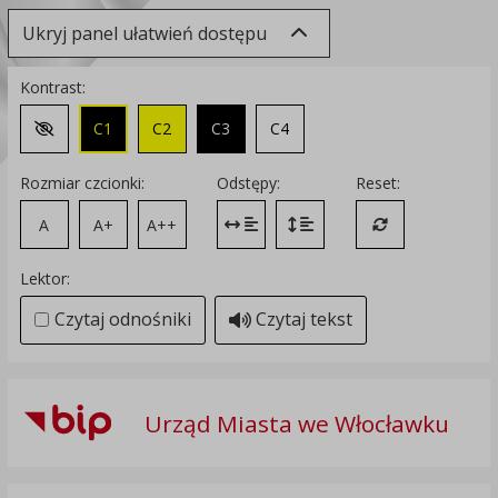
Ukryj panel ułatwień dostępu
Kontrast:
C1
C2
C3
C4
Zmień kontrast na domyślny
Rozmiar czcionki:
Odstępy:
Reset:
A
A+
A++
Zmień odstęp między literami
Zmień interlinię i margines
Przywróć ustawi
Lektor:
Czytaj odnośniki
Czytaj tekst
Urząd Miasta we Włocławku