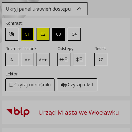
Ukryj panel ułatwień dostępu
Kontrast:
C1
C2
C3
C4
Zmień kontrast na domyślny
Rozmiar czcionki:
Odstępy:
Reset:
A
A+
A++
Zmień odstęp między literami
Zmień interlinię i margines
Przywróć ustawi
Lektor:
Czytaj odnośniki
Czytaj tekst
Urząd Miasta we Włocławku