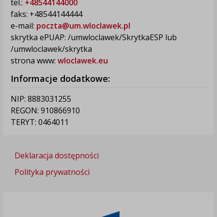
tel.:
+48544144000
faks: +48544144444
e-mail:
poczta@um.wloclawek.pl
skrytka ePUAP: /umwloclawek/SkrytkaESP lub
/umwloclawek/skrytka
strona www:
wloclawek.eu
Informacje dodatkowe:
NIP: 8883031255
REGON: 910866910
TERYT: 0464011
Deklaracja dostępności
Polityka prywatności