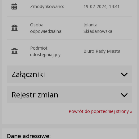
Zmodyfikowano:
19-02-2024, 14:41
p
Osoba
Jolanta
odpowiedzialna:
Składanowska
Podmiot
Biuro Rady Miasta
O
udostępniający:
Załączniki
Rejestr zmian
Powrót do poprzedniej strony »
Dane adresowe: