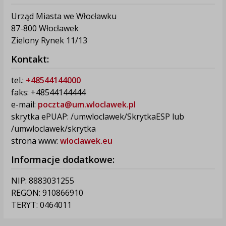
Urząd Miasta we Włocławku
87-800 Włocławek
Zielony Rynek 11/13
Kontakt:
tel.:
+48544144000
faks: +48544144444
e-mail:
poczta@um.wloclawek.pl
skrytka ePUAP: /umwloclawek/SkrytkaESP lub
/umwloclawek/skrytka
strona www:
wloclawek.eu
Informacje dodatkowe:
NIP: 8883031255
REGON: 910866910
TERYT: 0464011