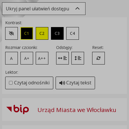
Ukryj panel ułatwień dostępu
Kontrast:
C1
C2
C3
C4
Zmień kontrast na domyślny
Rozmiar czcionki:
Odstępy:
Reset:
A
A+
A++
Zmień odstęp między literami
Zmień interlinię i margines
Przywróć ustawi
Lektor:
Czytaj odnośniki
Czytaj tekst
Urząd Miasta we Włocławku