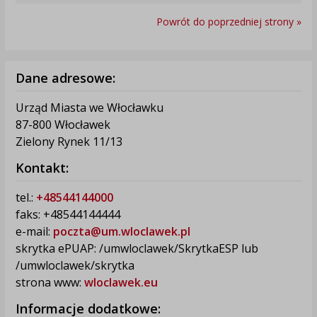
Powrót do poprzedniej strony »
Dane adresowe:
Urząd Miasta we Włocławku
87-800 Włocławek
Zielony Rynek 11/13
Kontakt:
tel.:
+48544144000
faks: +48544144444
e-mail:
poczta@um.wloclawek.pl
skrytka ePUAP: /umwloclawek/SkrytkaESP lub
/umwloclawek/skrytka
strona www:
wloclawek.eu
Informacje dodatkowe: