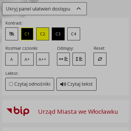
Ukryj panel ułatwień dostępu
Kontrast:
C1
C2
C3
C4
Zmień kontrast na domyślny
Rozmiar czcionki:
Odstępy:
Reset:
A
A+
A++
Zmień odstęp między literami
Zmień interlinię i margines
Przywróć ustawi
Lektor:
Czytaj odnośniki
Czytaj tekst
Urząd Miasta we Włocławku