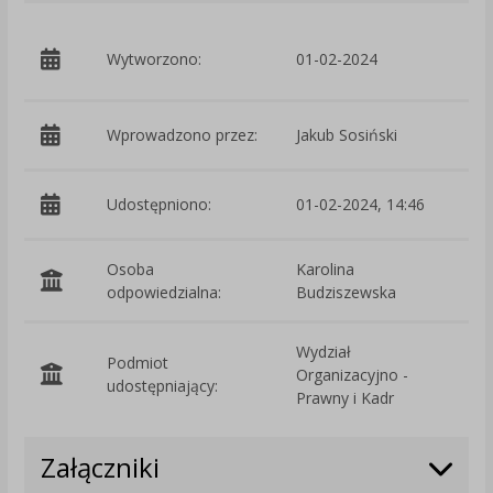
p
Wytworzono:
01-02-2024
W
Wprowadzono przez:
Jakub Sosiński
Udostępniono:
01-02-2024, 14:46
Osoba
Karolina
odpowiedzialna:
Budziszewska
Wydział
Podmiot
Organizacyjno -
O
udostępniający:
Prawny i Kadr
Załączniki