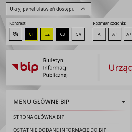
Ukryj panel ułatwień dostępu
Kontrast:
Rozmiar czcionki:
C1
C2
C3
C4
A
A+
A+
Zmień kontrast na domyślny
Biuletyn
Urząd
Informacji
Publicznej
MENU GŁÓWNE BIP
STRONA GŁÓWNA BIP
OSTATNIE DODANE INFORMACJE DO BIP