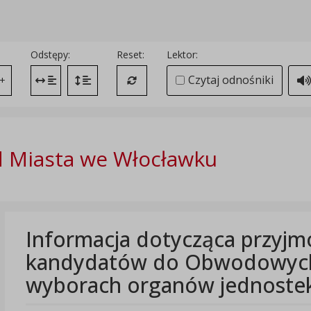
Odstępy:
Reset:
Lektor:
Czytaj odnośniki
+
Zmień odstęp między literami
Zmień interlinię i margines między paragrafami
Przywróć ustawienia domyślne
 Miasta we Włocławku
Informacja dotycząca przyjm
kandydatów do Obwodowych
wyborach organów jednostek