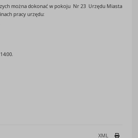
zych można dokonać w pokoju Nr 23 Urzędu Miasta
inach pracy urzędu:
;
14:00.
Drukuj 
XML