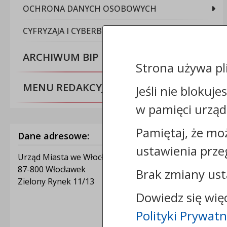
OCHRONA DANYCH OSOBOWYCH
CYFRYZAJA I CYBERBEZPIECZEŃSTWO
ARCHIWUM BIP
Strona używa pl
MENU REDAKCYJNE
Jeśli nie blokuje
w pamięci urząd
Pamiętaj, że mo
Dane adresowe:
ustawienia prze
Urząd Miasta we Włocławku
87-800 Włocławek
Brak zmiany ust
Zielony Rynek 11/13
Dowiedz się wię
Polityki Prywatn