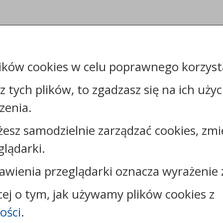
ików cookies w celu poprawnego korzysta
sz tych plików, to zgadzasz się na ich uży
zenia.
żesz samodzielnie zarządzać cookies, zmi
Kontakt:
glądarki.
tel.:
+48544144000
faks: +48544144444
awienia przeglądarki oznacza wyrażenie 
e-mail:
poczta@um.wloclawek.pl
skrytka ePUAP: /umwloclawek/SkrytkaESP lub
cej o tym, jak używamy plików cookies z
/umwloclawek/skrytka
ości
.
strona www:
wloclawek.eu