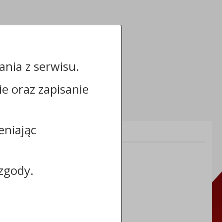
nia z serwisu.
cie oraz zapisanie
eniając
Informacje dodatkowe:
NIP: 8883031255
REGON: 910866910
zgody.
TERYT: 0464011