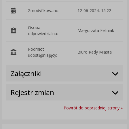
Zmodyfikowano:
12-06-2024, 15:22
p
Osoba
Małgorzata Feliniak
odpowiedzialna:
Podmiot
Biuro Rady Miasta
O
udostępniający:
Załączniki
Rejestr zmian
Powrót do poprzedniej strony »