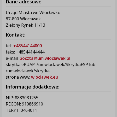
Dane adresowe:
Urząd Miasta we Włocławku
87-800 Włocławek
Zielony Rynek 11/13
Kontakt:
tel.:
+48544144000
faks: +48544144444
e-mail:
poczta@um.wloclawek.pl
skrytka ePUAP: /umwloclawek/SkrytkaESP lub
/umwloclawek/skrytka
strona www:
wloclawek.eu
Informacje dodatkowe:
NIP: 8883031255
REGON: 910866910
TERYT: 0464011