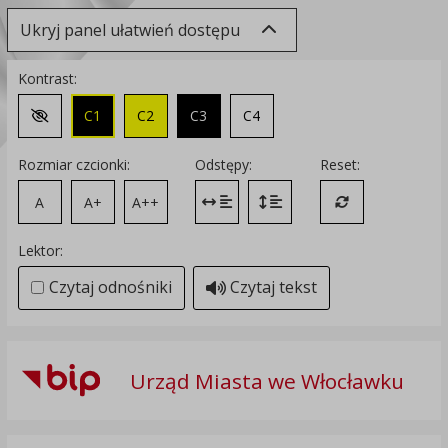
Ukryj panel ułatwień dostępu
Kontrast:
C1
C2
C3
C4
Zmień kontrast na domyślny
Rozmiar czcionki:
Odstępy:
Reset:
A
A+
A++
Zmień odstęp między literami
Zmień interlinię i margines
Przywróć ustawi
Lektor:
Czytaj odnośniki
Czytaj tekst
Urząd Miasta we Włocławku