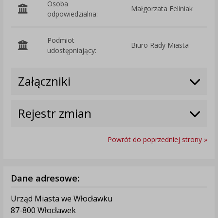
Osoba
Małgorzata Feliniak
odpowiedzialna:
Podmiot
Biuro Rady Miasta
O
udostępniający:
Załączniki
Rejestr zmian
Powrót do poprzedniej strony »
Dane adresowe:
Urząd Miasta we Włocławku
87-800 Włocławek