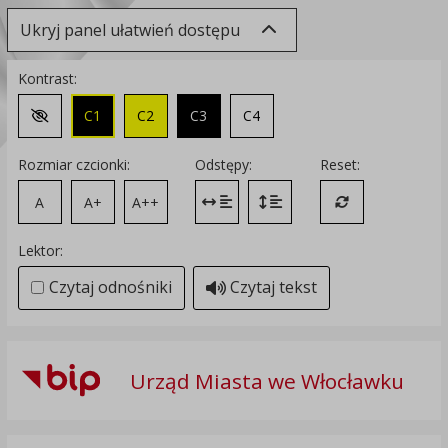
Ukryj panel ułatwień dostępu
Kontrast:
C1
C2
C3
C4
Zmień kontrast na domyślny
Rozmiar czcionki:
Odstępy:
Reset:
A
A+
A++
Zmień odstęp między literami
Zmień interlinię i margines
Przywróć ustawi
Lektor:
Czytaj odnośniki
Czytaj tekst
Urząd Miasta we Włocławku