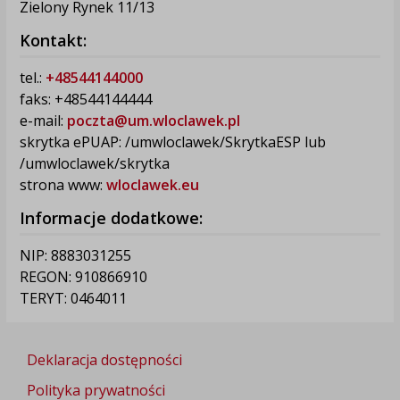
Zielony Rynek 11/13
Kontakt:
tel.:
+48544144000
faks: +48544144444
e-mail:
poczta@um.wloclawek.pl
skrytka ePUAP: /umwloclawek/SkrytkaESP lub
/umwloclawek/skrytka
strona www:
wloclawek.eu
Informacje dodatkowe:
NIP: 8883031255
REGON: 910866910
TERYT: 0464011
Deklaracja dostępności
Polityka prywatności