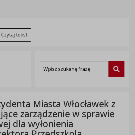
Czytaj tekst
Wyszukiwarka
Szukaj
zydenta Miasta Włocławek z
ające zarządzenie w sprawie
ej dla wyłonienia
ektora Przedszkola