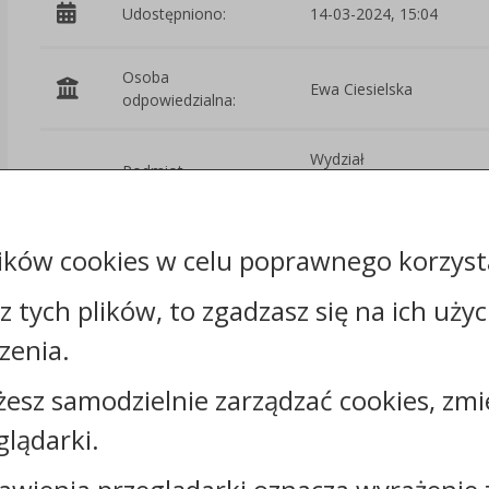
Udostępniono:
14-03-2024, 15:04
Osoba
Ewa Ciesielska
odpowiedzialna:
Wydział
Podmiot
Organizacyjno-
udostępniający:
Prawny i Kadr
ików cookies w celu poprawnego korzysta
Załączniki
sz tych plików, to zgadzasz się na ich uży
zenia.
żesz samodzielnie zarządzać cookies, zmi
Kontakt:
glądarki.
tel.:
+48544144000