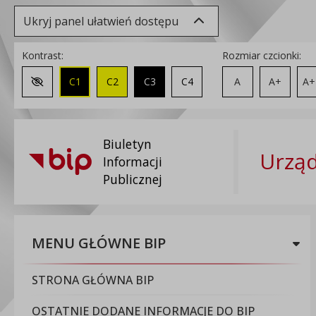
Ukryj panel ułatwień dostępu
Kontrast:
Rozmiar czcionki:
C1
C2
C3
C4
A
A+
A+
Zmień kontrast na domyślny
Biuletyn
Urząd
Informacji
Publicznej
MENU GŁÓWNE BIP
STRONA GŁÓWNA BIP
OSTATNIE DODANE INFORMACJE DO BIP