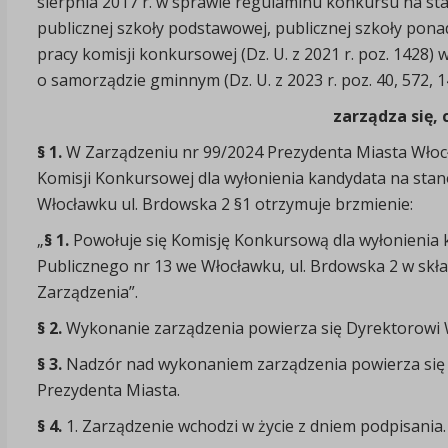
sierpnia 2017 r. w sprawie regulaminu konkursu na st
publicznej szkoły podstawowej, publicznej szkoły pona
pracy komisji konkursowej (Dz. U. z 2021 r. poz. 1428) w
o samorządzie gminnym (Dz. U. z 2023 r. poz. 40, 572, 1
zarządza się, 
§ 1.
W Zarządzeniu nr 99/2024 Prezydenta Miasta Włocł
Komisji Konkursowej dla wyłonienia kandydata na sta
Włocławku ul. Brdowska 2 §1 otrzymuje brzmienie:
„
§
1.
Powołuje się Komisję Konkursową dla wyłonienia 
Publicznego nr 13 we Włocławku, ul. Brdowska 2 w skł
Zarządzenia”.
§ 2.
Wykonanie zarządzenia powierza się Dyrektorowi W
§ 3.
Nadzór nad wykonaniem zarządzenia powierza się
Prezydenta Miasta.
§ 4.
1. Zarządzenie wchodzi w życie z dniem podpisania.