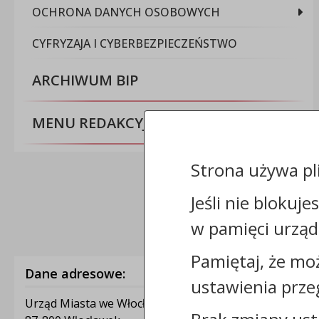
OCHRONA DANYCH OSOBOWYCH
CYFRYZAJA I CYBERBEZPIECZEŃSTWO
ARCHIWUM BIP
MENU REDAKCYJNE
Strona używa pl
Jeśli nie blokuje
w pamięci urząd
Pamiętaj, że mo
Dane adresowe:
ustawienia prze
Urząd Miasta we Włocławku