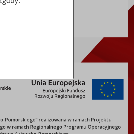
zgody.
REGON: 910866910
TERYT: 0464011
o-Pomorskiego
” realizowana w ramach Projektu
nego w ramach Regionalnego Programu Operacyjnego