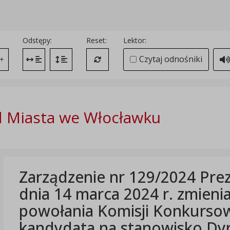
Odstępy:
Reset:
Lektor:
Czytaj odnośniki
+
Zmień odstęp między literami
Zmień interlinię i margines między paragrafami
Przywróć ustawienia domyślne
 Miasta we Włocławku
Zarządzenie nr 129/2024 Pre
dnia 14 marca 2024 r. zmieni
powołania Komisji Konkursow
kandydata na stanowisko Dyr