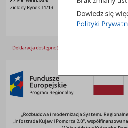
Brak zmiany ust
87-800 Włocławek
Zielony Rynek 11/13
Dowiedz się wię
Polityki Prywatn
Deklaracja dostępności
Polityka prywatności
„Rozbudowa i modernizacja Systemu Regionalneg
„Infostrada Kujaw i Pomorza 2.0", współfinansow