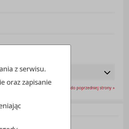
Odwiedzin: 420
nia z serwisu.
cie oraz zapisanie
Powrót do poprzedniej strony »
eniając
Informacje dodatkowe:
NIP: 8883031255