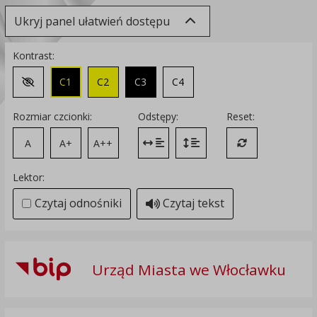
Ukryj panel ułatwień dostępu
Kontrast:
C1
C2
C3
C4
Zmień kontrast na domyślny
Rozmiar czcionki:
Odstępy:
Reset:
A
A+
A++
Zmień odstęp między literami
Zmień interlinię i margines
Przywróć ustawi
Lektor:
Czytaj odnośniki
Czytaj tekst
Urząd Miasta we Włocławku