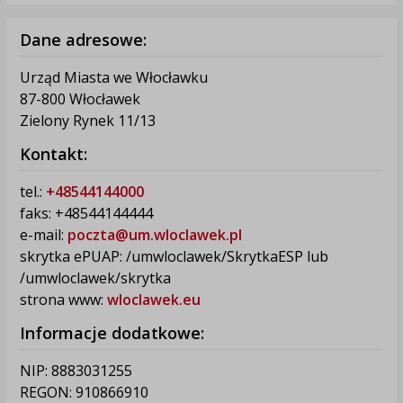
Dane adresowe:
Urząd Miasta we Włocławku
87-800 Włocławek
Zielony Rynek 11/13
Kontakt:
tel.:
+48544144000
faks: +48544144444
e-mail:
poczta@um.wloclawek.pl
skrytka ePUAP: /umwloclawek/SkrytkaESP lub
/umwloclawek/skrytka
strona www:
wloclawek.eu
Informacje dodatkowe:
NIP: 8883031255
REGON: 910866910