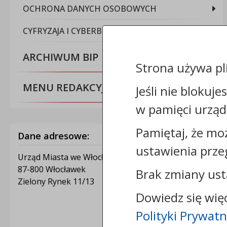
OCHRONA DANYCH OSOBOWYCH
CYFRYZAJA I CYBERBEZPIECZEŃSTWO
ARCHIWUM BIP
Strona używa pl
MENU REDAKCYJNE
Jeśli nie blokuje
w pamięci urząd
Pamiętaj, że mo
Dane adresowe:
ustawienia prze
Urząd Miasta we Włocławku
87-800 Włocławek
Brak zmiany ust
Zielony Rynek 11/13
Dowiedz się wię
Polityki Prywatn