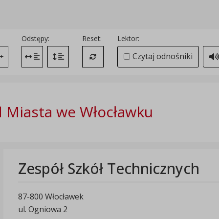
Odstępy:
Reset:
Lektor:
Czytaj odnośniki
+
Zmień odstęp między literami
Zmień interlinię i margines między paragrafami
Przywróć ustawienia domyślne
 Miasta we Włocławku
Zespół Szkół Technicznych
87-800 Włocławek
ul. Ogniowa 2