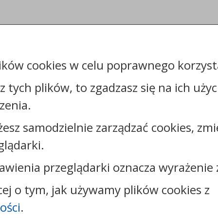
ików cookies w celu poprawnego korzysta
sz tych plików, to zgadzasz się na ich uży
zenia.
żesz samodzielnie zarządzać cookies, zmi
Kontakt:
glądarki.
tel.:
+48544144000
faks: +48544144444
awienia przeglądarki oznacza wyrażenie 
e-mail:
poczta@um.wloclawek.pl
skrytka ePUAP: /umwloclawek/SkrytkaESP lub
cej o tym, jak używamy plików cookies z
/umwloclawek/skrytka
ości
.
strona www:
wloclawek.eu