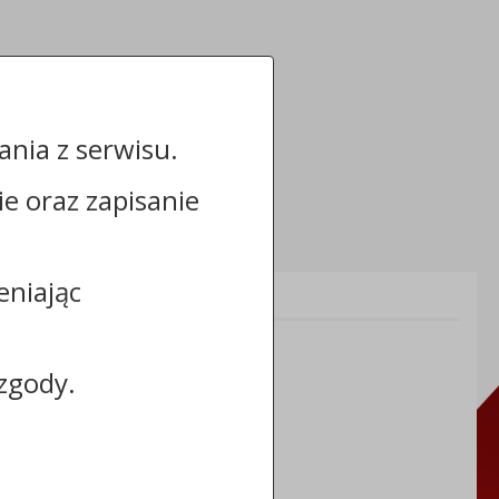
nia z serwisu.
cie oraz zapisanie
eniając
Informacje dodatkowe:
NIP: 8883031255
REGON: 910866910
zgody.
TERYT: 0464011