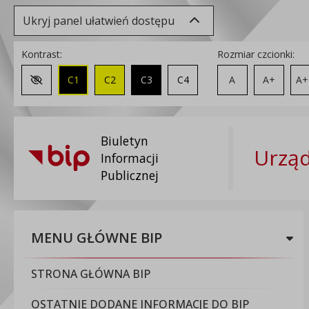
Ukryj panel ułatwień dostępu
Kontrast:
Rozmiar czcionki:
C1
C2
C3
C4
A
A+
A+
Zmień kontrast na domyślny
Biuletyn
Urząd
Informacji
Publicznej
MENU GŁÓWNE BIP
STRONA GŁÓWNA BIP
OSTATNIE DODANE INFORMACJE DO BIP