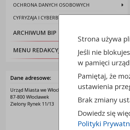
OCHRONA DANYCH OSOBOWYCH
CYFRYZAJA I CYBERBEZPIECZEŃSTWO
ARCHIWUM BIP
Strona używa pl
MENU REDAKCYJNE
Jeśli nie blokuje
w pamięci urząd
Pamiętaj, że mo
Dane adresowe:
ustawienia prze
Urząd Miasta we Włocławku
87-800 Włocławek
Brak zmiany ust
Zielony Rynek 11/13
Dowiedz się wię
Polityki Prywatn