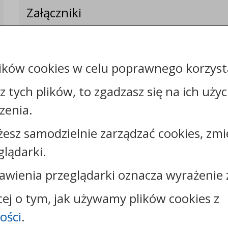
Załączniki
ików cookies w celu poprawnego korzysta
sz tych plików, to zgadzasz się na ich uży
zenia.
żesz samodzielnie zarządzać cookies, zmi
Kontakt:
glądarki.
tel.:
+48544144000
faks: +48544144444
awienia przeglądarki oznacza wyrażenie 
e-mail:
poczta@um.wloclawek.pl
skrytka ePUAP: /umwloclawek/SkrytkaESP lub
cej o tym, jak używamy plików cookies z
/umwloclawek/skrytka
ości
.
strona www:
wloclawek.eu