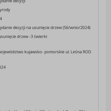
danie decyzji
yrody
4
danie decyzji na usunięcie drzew (56/wnio/2024)
sunięcie drzew -3 świerki
województwo kujawsko- pomorskie ul. Leśna ROD
024