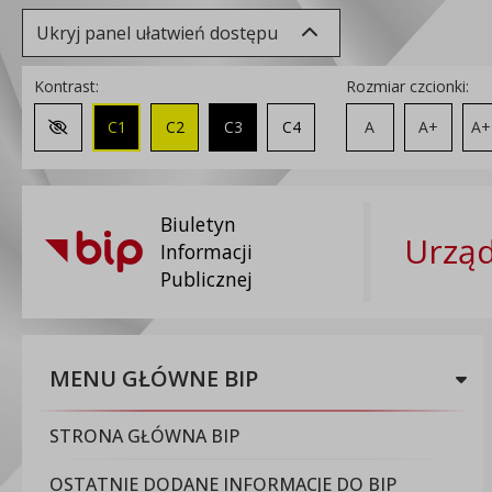
Ukryj panel ułatwień dostępu
Kontrast:
Rozmiar czcionki:
C1
C2
C3
C4
A
A+
A+
Zmień kontrast na domyślny
Biuletyn
Urząd
Informacji
Publicznej
MENU GŁÓWNE BIP
STRONA GŁÓWNA BIP
OSTATNIE DODANE INFORMACJE DO BIP