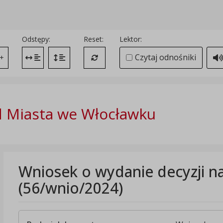
Odstępy:
Reset:
Lektor:
Czytaj odnośniki
+
Zmień odstęp między literami
Zmień interlinię i margines między paragrafami
Przywróć ustawienia domyślne
 Miasta we Włocławku
Wniosek o wydanie decyzji n
(56/wnio/2024)