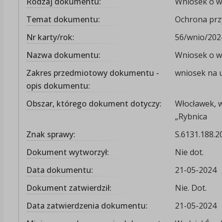
Rodzaj dokumentu:
Wniosek o wy
Temat dokumentu:
Ochrona prz
Nr karty/rok:
56/wnio/202
Nazwa dokumentu:
Wniosek o wy
Zakres przedmiotowy dokumentu -
wniosek na u
opis dokumentu:
Obszar, którego dokument dotyczy:
Włocławek, 
„Rybnica
Znak sprawy:
S.6131.188.2
Dokument wytworzył:
Nie dot.
Data dokumentu:
21-05-2024
Dokument zatwierdził:
Nie. Dot.
Data zatwierdzenia dokumentu:
21-05-2024