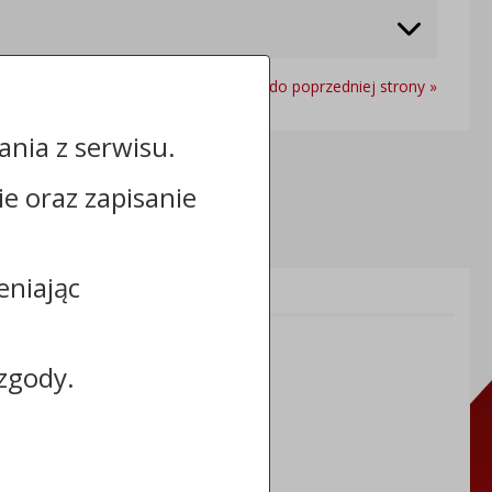
Powrót do poprzedniej strony »
nia z serwisu.
cie oraz zapisanie
eniając
Informacje dodatkowe:
NIP: 8883031255
REGON: 910866910
zgody.
TERYT: 0464011