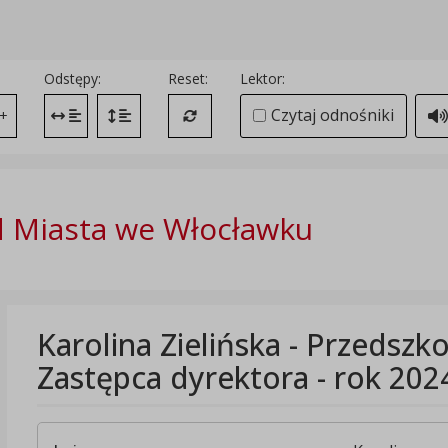
Odstępy:
Reset:
Lektor:
Czytaj odnośniki
+
Zmień odstęp między literami
Zmień interlinię i margines między paragrafami
Przywróć ustawienia domyślne
 Miasta we Włocławku
Karolina Zielińska - Przedszko
Zastępca dyrektora - rok 202