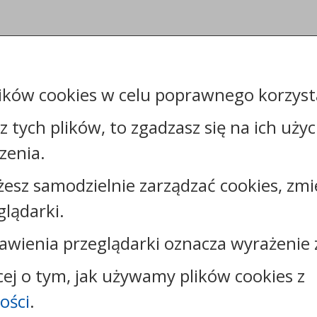
ików cookies w celu poprawnego korzysta
sz tych plików, to zgadzasz się na ich uży
zenia.
żesz samodzielnie zarządzać cookies, zmi
Kontakt:
glądarki.
tel.:
+48544144000
faks: +48544144444
awienia przeglądarki oznacza wyrażenie 
e-mail:
poczta@um.wloclawek.pl
skrytka ePUAP: /umwloclawek/SkrytkaESP lub
cej o tym, jak używamy plików cookies z
/umwloclawek/skrytka
ości
.
strona www:
wloclawek.eu