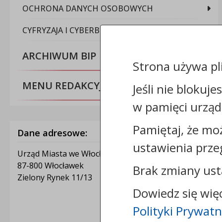
OCHRONA DANYCH OSOBOWYCH
CYFRYZAJA I CYBERBEZPIECZEŃSTWO
ARCHIWUM BIP
Strona używa pl
MENU REDAKCYJNE
Jeśli nie blokuje
w pamięci urząd
Pamiętaj, że mo
Dane adresowe:
ustawienia prze
Urząd Miasta we Włocławku
87-800 Włocławek
Brak zmiany ust
Zielony Rynek 11/13
Dowiedz się wię
Polityki Prywatn