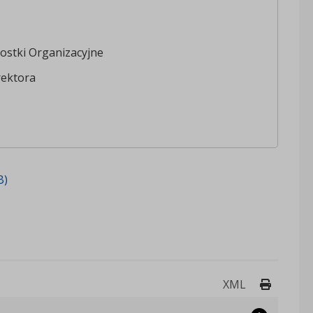
ostki Organizacyjne
rektora
B)
Drukuj 
XML