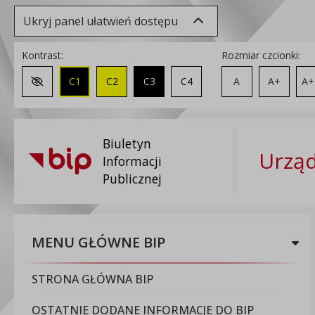
Ukryj panel ułatwień dostępu
Kontrast:
Rozmiar czcionki:
C1
C2
C3
C4
A
A+
A+
Zmień kontrast na domyślny
Biuletyn
Urząd
Informacji
Publicznej
MENU GŁÓWNE BIP
STRONA GŁÓWNA BIP
OSTATNIE DODANE INFORMACJE DO BIP