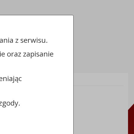
nia z serwisu.
cie oraz zapisanie
eniając
Informacje dodatkowe:
NIP: 8883031255
REGON: 910866910
zgody.
TERYT: 0464011