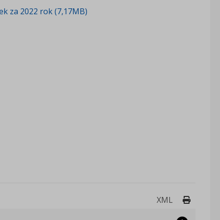
k za 2022 rok (7,17MB)
Drukuj 
XML