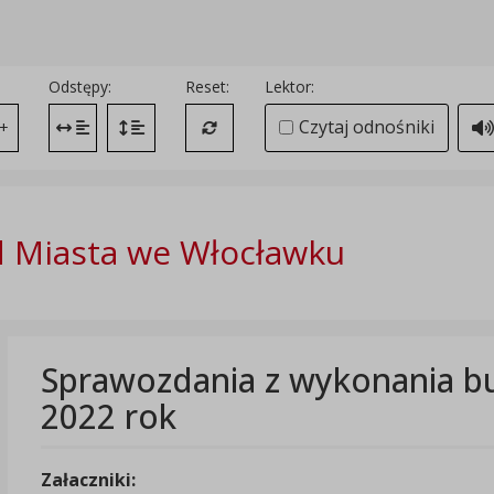
Odstępy:
Reset:
Lektor:
Czytaj odnośniki
+
Zmień odstęp między literami
Zmień interlinię i margines między paragrafami
Przywróć ustawienia domyślne
 Miasta we Włocławku
Sprawozdania z wykonania b
2022 rok
Załaczniki: