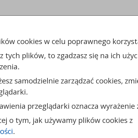
ików cookies w celu poprawnego korzysta
sz tych plików, to zgadzasz się na ich uży
zenia.
żesz samodzielnie zarządzać cookies, zmi
Kontakt:
glądarki.
tel.:
+48544144000
faks: +48544144444
awienia przeglądarki oznacza wyrażenie 
e-mail:
poczta@um.wloclawek.pl
skrytka ePUAP: /umwloclawek/SkrytkaESP lub
cej o tym, jak używamy plików cookies z
/umwloclawek/skrytka
ości
.
strona www:
wloclawek.eu