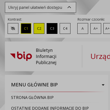
Ukryj panel ułatwień dostępu
Kontrast:
Rozmiar czcionki:
C1
C2
C3
C4
A
A+
A+
Zmień kontrast na domyślny
Biuletyn
Urząd
Informacji
Publicznej
MENU GŁÓWNE BIP
STRONA GŁÓWNA BIP
OSTATNIE DODANE INFORMACJE DO BIP