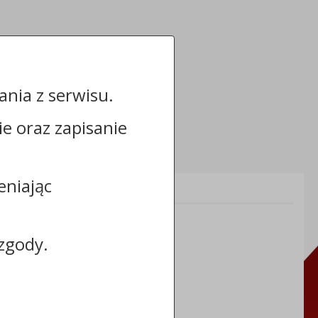
nia z serwisu.
cie oraz zapisanie
eniając
Informacje dodatkowe:
NIP: 8883031255
REGON: 910866910
zgody.
TERYT: 0464011