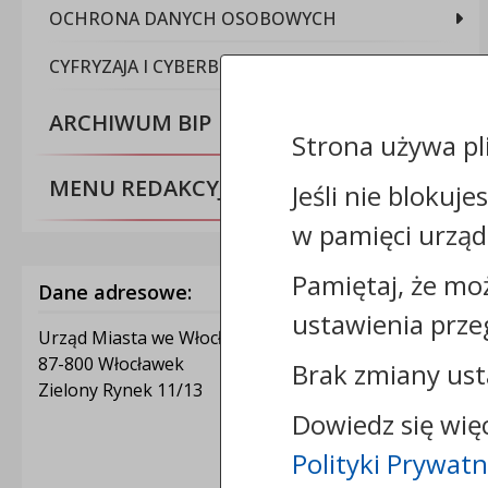
OCHRONA DANYCH OSOBOWYCH
CYFRYZAJA I CYBERBEZPIECZEŃSTWO
ARCHIWUM BIP
Strona używa pl
MENU REDAKCYJNE
Jeśli nie blokuje
w pamięci urząd
Pamiętaj, że mo
Dane adresowe:
ustawienia prze
Urząd Miasta we Włocławku
87-800 Włocławek
Brak zmiany ust
Zielony Rynek 11/13
Dowiedz się wię
Polityki Prywatn