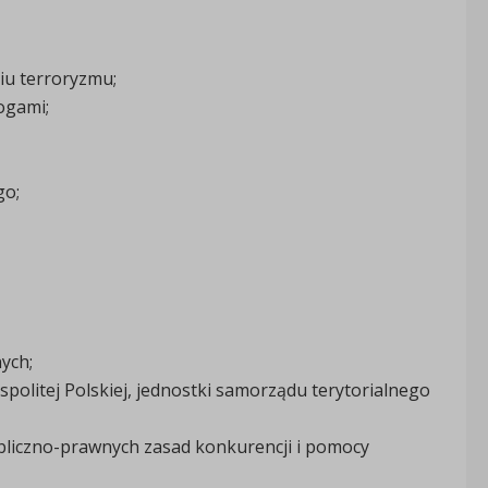
iu terroryzmu;
ogami;
go;
ych;
olitej Polskiej, jednostki samorządu terytorialnego
bliczno-prawnych zasad konkurencji i pomocy