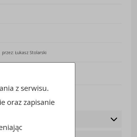
przez: Łukasz Stolarski
nia z serwisu.
Odwiedzin: 2569
cie oraz zapisanie
eniając