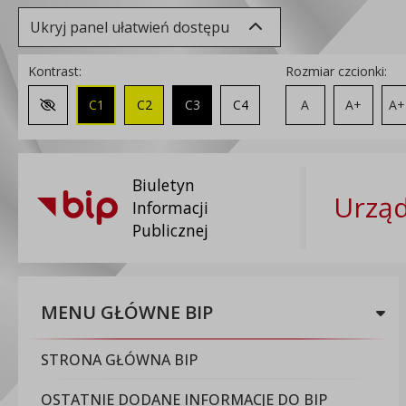
Ukryj panel ułatwień dostępu
Kontrast:
Rozmiar czcionki:
C1
C2
C3
C4
A
A+
A+
Zmień kontrast na domyślny
Biuletyn
Urząd
Informacji
Publicznej
MENU GŁÓWNE BIP
STRONA GŁÓWNA BIP
OSTATNIE DODANE INFORMACJE DO BIP