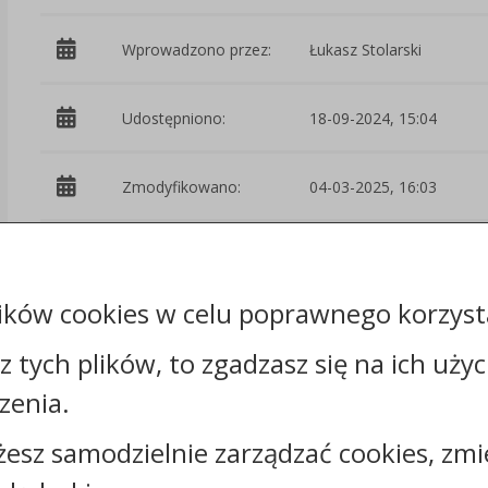
Wprowadzono przez:
Łukasz Stolarski
Udostępniono:
18-09-2024, 15:04
Zmodyfikowano:
04-03-2025, 16:03
Osoba
Izabela Dudczak-
odpowiedzialna:
Michalska
ików cookies w celu poprawnego korzysta
Podmiot
Wydział Audytu i
udostępniający:
Kontroli
sz tych plików, to zgadzasz się na ich uży
zenia.
Załączniki
żesz samodzielnie zarządzać cookies, zmi