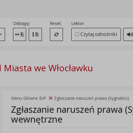
Odstępy:
Reset:
Lektor:
Czytaj odnośniki
+
Zmień odstęp między literami
Zmień interlinię i margines między paragrafami
Przywróć ustawienia domyślne
 Miasta we Włocławku
Menu Główne BIP
Zgłaszanie naruszeń prawa (Sygnaliści)
Zgłaszanie naruszeń prawa (Sy
wewnętrzne