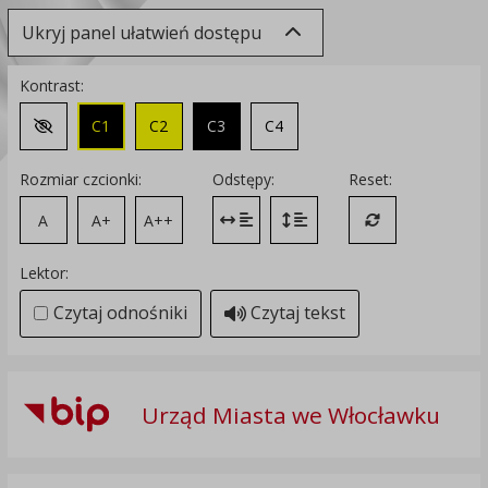
Ukryj panel ułatwień dostępu
Kontrast:
C1
C2
C3
C4
Zmień kontrast na domyślny
Rozmiar czcionki:
Odstępy:
Reset:
A
A+
A++
Zmień odstęp między literami
Zmień interlinię i margines
Przywróć ustawi
Lektor:
Czytaj odnośniki
Czytaj tekst
Urząd Miasta we Włocławku