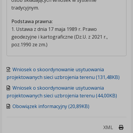
osób składających wniosek w systemie
tradycyjnym.
Podstawa prawna:
1. Ustawa z dnia 17 maja 1989 r. Prawo
geodezyjne i kartograficzne (Dz.U. z 2021 r.,
poz.1990 ze zm.)
Wniosek o skoordynowanie usytuowania
projektowanych sieci uzbrojenia terenu (131,48KB)
Wniosek o skoordynowanie usytuowania
projektowanych sieci uzbrojenia terenu (44,00KB)
Obowiązek informacyjny (20,89KB)
Druk
XML