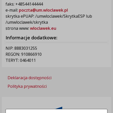
faks: +48544144444
e-mail:
poczta@um.wloclawek.pl
skrytka ePUAP: /umwloclawek/SkrytkaESP lub
/umwloclawek/skrytka
strona www:
wloclawek.eu
Informacje dodatkowe:
NIP: 8883031255
REGON: 910866910
TERYT: 0464011
Deklaracja dostępności
Polityka prywatności