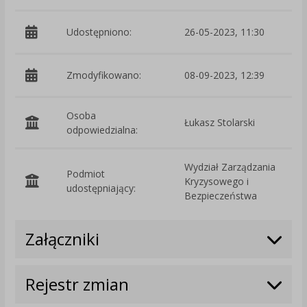
Udostępniono:
26-05-2023, 11:30
Zmodyfikowano:
08-09-2023, 12:39
p
Osoba
Łukasz Stolarski
odpowiedzialna:
Wydział Zarządzania
Podmiot
Kryzysowego i
O
udostępniający:
Bezpieczeństwa
Załączniki
Rejestr zmian