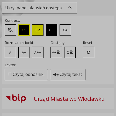
Ukryj panel ułatwień dostępu
Kontrast:
C1
C2
C3
C4
Zmień kontrast na domyślny
Rozmiar czcionki:
Odstępy:
Reset:
A
A+
A++
Zmień odstęp między literami
Zmień interlinię i margines
Przywróć ustawi
Lektor:
Czytaj odnośniki
Czytaj tekst
Urząd Miasta we Włocławku