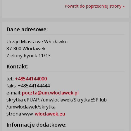
Powrót do poprzedniej strony »
Dane adresowe:
Urząd Miasta we Włocławku
87-800 Włocławek
Zielony Rynek 11/13
Kontakt:
tel.:
+48544144000
faks: +48544144444
e-mail:
poczta@um.wloclawek.pl
skrytka ePUAP: /umwloclawek/SkrytkaESP lub
/umwloclawek/skrytka
strona www:
wloclawek.eu
Informacje dodatkowe: