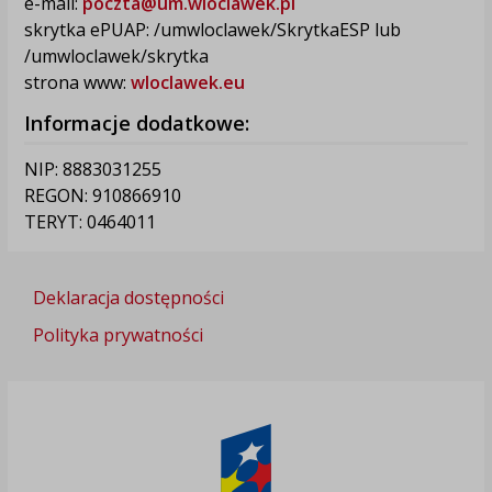
e-mail:
poczta@um.wloclawek.pl
skrytka ePUAP: /umwloclawek/SkrytkaESP lub
/umwloclawek/skrytka
strona www:
wloclawek.eu
Informacje dodatkowe:
NIP: 8883031255
REGON: 910866910
TERYT: 0464011
Deklaracja dostępności
Polityka prywatności