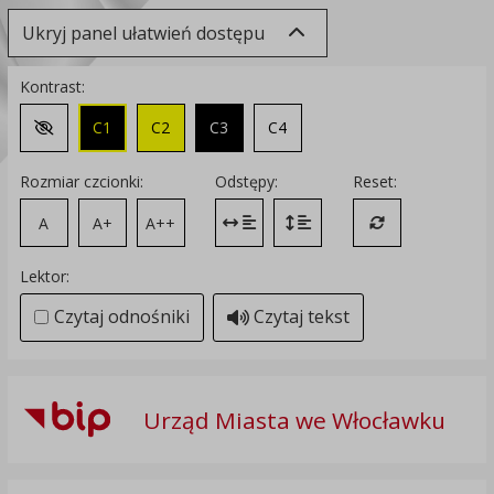
Ukryj panel ułatwień dostępu
Kontrast:
C1
C2
C3
C4
Zmień kontrast na domyślny
Rozmiar czcionki:
Odstępy:
Reset:
A
A+
A++
Zmień odstęp między literami
Zmień interlinię i margines
Przywróć ustawi
Lektor:
Czytaj odnośniki
Czytaj tekst
Urząd Miasta we Włocławku