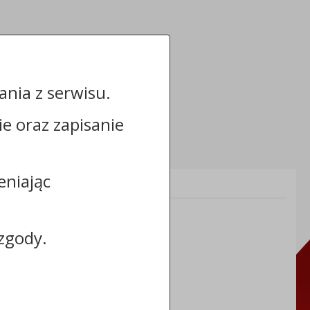
nia z serwisu.
cie oraz zapisanie
eniając
Informacje dodatkowe:
NIP: 8883031255
REGON: 910866910
zgody.
TERYT: 0464011