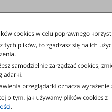
ików cookies w celu poprawnego korzysta
sz tych plików, to zgadzasz się na ich uży
zenia.
żesz samodzielnie zarządzać cookies, zmi
Kontakt:
glądarki.
tel.:
+48544144000
faks: +48544144444
awienia przeglądarki oznacza wyrażenie 
e-mail:
poczta@um.wloclawek.pl
skrytka ePUAP: /umwloclawek/SkrytkaESP lub
cej o tym, jak używamy plików cookies z
/umwloclawek/skrytka
ości
.
strona www:
wloclawek.eu