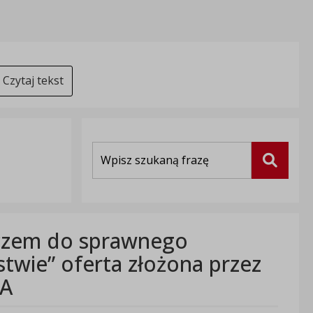
Czytaj tekst
Wyszukiwarka
Szukaj
luczem do sprawnego
twie” oferta złożona przez
IA