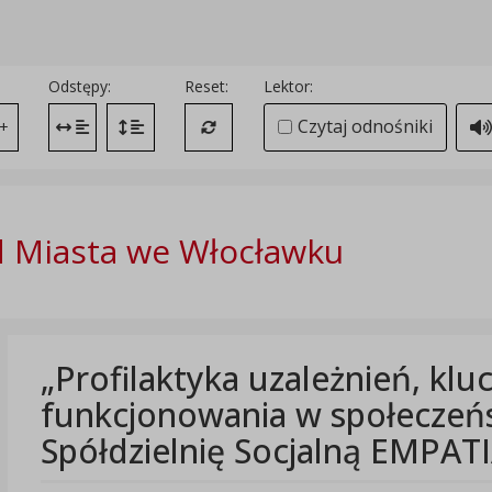
Odstępy:
Reset:
Lektor:
Czytaj odnośniki
+
Zmień odstęp między literami
Zmień interlinię i margines między paragrafami
Przywróć ustawienia domyślne
 Miasta we Włocławku
„Profilaktyka uzależnień, k
funkcjonowania w społeczeńs
Spółdzielnię Socjalną EMPAT