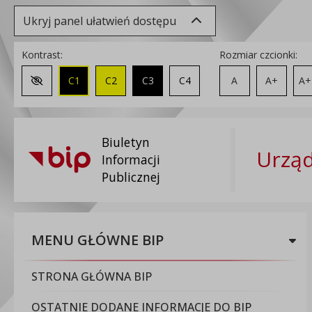
Ukryj panel ułatwień dostępu
Kontrast:
Rozmiar czcionki:
C1
C2
C3
C4
A
A+
A+
Zmień kontrast na domyślny
Biuletyn
Urząd
Informacji
Publicznej
MENU GŁÓWNE BIP
STRONA GŁÓWNA BIP
OSTATNIE DODANE INFORMACJE DO BIP