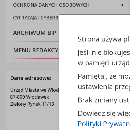
OCHRONA DANYCH OSOBOWYCH
CYFRYZAJA I CYBERBEZPIECZEŃSTWO
ARCHIWUM BIP
Strona używa pl
MENU REDAKCYJNE
Jeśli nie blokuje
w pamięci urząd
Pamiętaj, że mo
Dane adresowe:
ustawienia prze
Urząd Miasta we Włocławku
87-800 Włocławek
Brak zmiany ust
Zielony Rynek 11/13
Dowiedz się wię
Polityki Prywatn