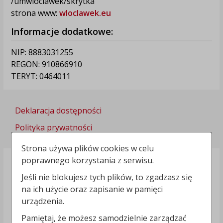
/umwloclawek/skrytka
strona www:
wloclawek.eu
Informacje dodatkowe:
NIP: 8883031255
REGON: 910866910
TERYT: 0464011
Deklaracja dostępności
Polityka prywatności
Strona używa plików cookies w celu
poprawnego korzystania z serwisu.
Jeśli nie blokujesz tych plików, to zgadzasz się
na ich użycie oraz zapisanie w pamięci
urządzenia.
Pamiętaj, że możesz samodzielnie zarządzać