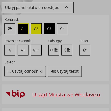
Ukryj panel ułatwień dostępu
Kontrast:
C1
C2
C3
C4
Zmień kontrast na domyślny
Rozmiar czcionki:
Odstępy:
Reset:
A
A+
A++
Zmień odstęp między literami
Zmień interlinię i margines
Przywróć ustawi
Lektor:
Czytaj odnośniki
Czytaj tekst
Urząd Miasta we Włocławku