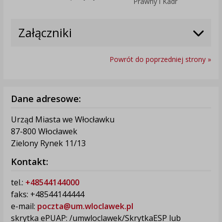
Prawny i Kadr
Załączniki
Powrót do poprzedniej strony »
Dane adresowe:
Urząd Miasta we Włocławku
87-800 Włocławek
Zielony Rynek 11/13
Kontakt:
tel.:
+48544144000
faks: +48544144444
e-mail:
poczta@um.wloclawek.pl
skrytka ePUAP: /umwloclawek/SkrytkaESP lub