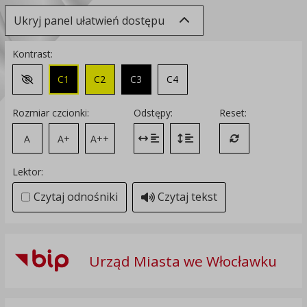
Ukryj panel ułatwień dostępu
Kontrast:
C1
C2
C3
C4
Zmień kontrast na domyślny
Rozmiar czcionki:
Odstępy:
Reset:
A
A+
A++
Zmień odstęp między literami
Zmień interlinię i margines
Przywróć ustawi
Lektor:
Czytaj odnośniki
Czytaj tekst
Urząd Miasta we Włocławku