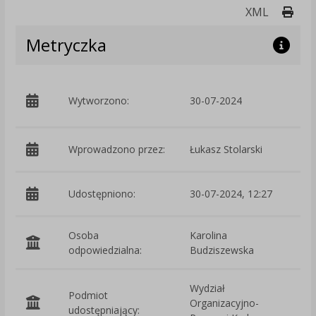
Druk
XML
Metryczka
p
Wytworzono:
30-07-2024
W
Wprowadzono przez:
Łukasz Stolarski
Udostępniono:
30-07-2024, 12:27
Osoba
Karolina
odpowiedzialna:
Budziszewska
Wydział
Podmiot
Organizacyjno-
O
udostępniający: