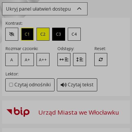
Ukryj panel ułatwień dostępu
Kontrast:
C1
C2
C3
C4
Zmień kontrast na domyślny
Rozmiar czcionki:
Odstępy:
Reset:
A
A+
A++
Zmień odstęp między literami
Zmień interlinię i margines
Przywróć ustawi
Lektor:
Czytaj odnośniki
Czytaj tekst
Urząd Miasta we Włocławku