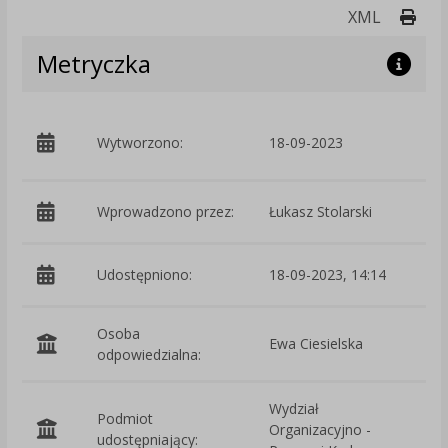
Druk
XML
Metryczka
p
Wytworzono:
18-09-2023
W
Wprowadzono przez:
Łukasz Stolarski
Udostępniono:
18-09-2023, 14:14
Osoba
Ewa Ciesielska
odpowiedzialna:
Wydział
Podmiot
Organizacyjno -
O
udostępniający: