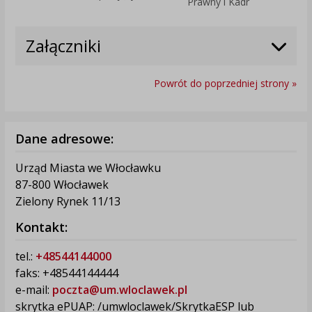
Prawny i Kadr
Załączniki
Powrót do poprzedniej strony »
Dane adresowe:
Urząd Miasta we Włocławku
87-800 Włocławek
Zielony Rynek 11/13
Kontakt:
tel.:
+48544144000
faks: +48544144444
e-mail:
poczta@um.wloclawek.pl
skrytka ePUAP: /umwloclawek/SkrytkaESP lub